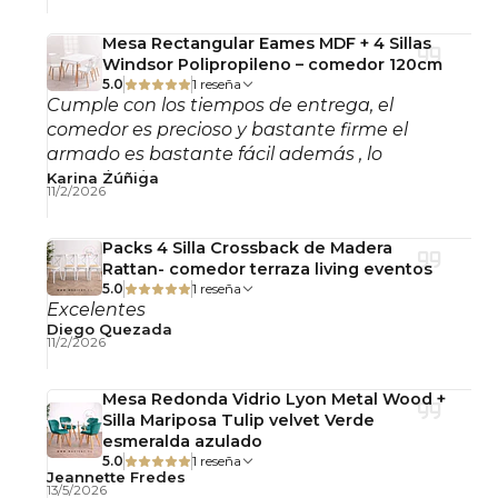
Su estructura soporta el uso frecuente en
ambientes residenciales y comerciales,
Mesa Rectangular Eames MDF + 4 Sillas
manteniendo firmeza, comodidad y durabilidad
Windsor Polipropileno – comedor 120cm
5.0
1 reseña
en el tiempo.
Cumple con los tiempos de entrega, el
comedor es precioso y bastante firme el
Detalles del Producto
armado es bastante fácil además , lo
recomiendo!
Karina Zúñiga
11/2/2026
Profundidad: 43 cm
Ancho de asiento: 43 cm
Packs 4 Silla Crossback de Madera
Altura total: 89 cm
Rattan- comedor terraza living eventos
Altura de asiento: 45 cm
5.0
1 reseña
Excelentes
Material: Madera
Diego Quezada
11/2/2026
Asiento: Yute
Uso: Interior
Mesa Redonda Vidrio Lyon Metal Wood +
Producto armado: No
Silla Mariposa Tulip velvet Verde
esmeralda azulado
Usos Recomendados
5.0
1 reseña
Jeannette Fredes
13/5/2026