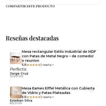
respaldo cruzado aporta una estética atemporal
COMPARTIR ESTE PRODUCTO
ideal para comedores, cafeterías, restaurantes,
terrazas cubiertas y proyectos comerciales.
Fabricada en madera con asiento de yute,
entrega una apariencia natural y acogedora que
Reseñas destacadas
se adapta fácilmente a estilos rústicos, vintage,
farmhouse y contemporáneos. Su diseño liviano y
funcional permite integrarla tanto en hogares
Mesa rectangular Estilo Industrial de MDF
con Patas de Metal Negro – de comedor
como en espacios gastronómicos y hoteleros.
o reunion
5.0
1 reseña
Calidad y Durabilidad
Perfecta.
Jorge Cruz
12/5/2026
Fabricada en madera con asiento de yute,
materiales reconocidos por su resistencia,
Mesa Eames Eiffel Metálica con Cubierta
de Vidrio y Patas Plateadas
estabilidad y estética natural.
5.0
1 reseña
Esteban Silva
8/5/2026