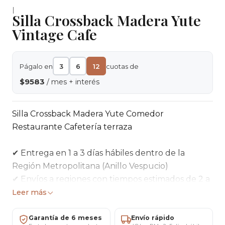
|
Silla Crossback Madera Yute
Vintage Cafe
Págalo en
3
6
12
cuotas de
$9583
/ mes + interés
Silla Crossback Madera Yute Comedor
Restaurante Cafetería terraza
✔ Entrega en 1 a 3 días hábiles dentro de la
Región Metropolitana (Anillo Vespucio)
✔ Envíos a regiones con tiempos estimados de 2 a
5 días hábiles
Leer más
✔ Pago seguro mediante tarjetas de crédito,
débito o transferencia bancaria
Garantía de 6 meses
Envío rápido