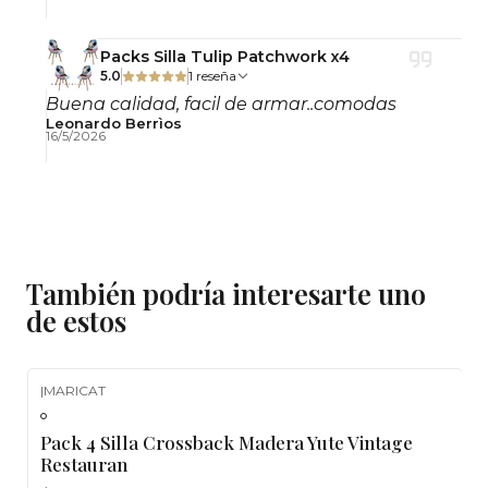
Hogares
Comedores
Packs Silla Tulip Patchwork x4
5.0
1 reseña
Cafeterías
Buena calidad, facil de armar..comodas
Restaurantes
Leonardo Berrìos
Hoteles
16/5/2026
Terrazas cubiertas
Salones de eventos
Espacios comerciales
Airbnb y proyectos inmobiliarios
También podría interesarte uno
Beneficios del Producto
de estos
✔ Diseño Crossback clásico y elegante
✔ Estructura de madera resistente y estable
|
MARICAT
-11%
OFF
✔ Asiento de yute cómodo y decorativo
Pack 4 Silla Crossback Madera Yute Vintage
✔ Ideal para hogares y espacios comerciales
Restauran
✔ Fácil combinación con estilos rústicos y