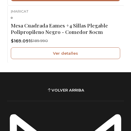
|
MARICAT
-11%
OFF
Agotado
Mesa Cuadrada Eames +4 Sillas Plegable
Polipropileno Negro - Comedor 80cm
$169.091
$189.990
Ver detalles
VOLVER ARRIBA