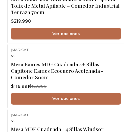
Tolix de Metal Apilable – Comedor Industrial
Terraza 70cm
$219.990
Ver opciones
|
MARICAT
-10%
OFF
Mesa Eames MDF Cuadrada 4+ Sillas
Capitone Eames Ecocuero Acolchada -
Comedor 80cm
$116.991
$129.990
Ver opciones
|
MARICAT
-10%
OFF
Mesa MDF Cuadrada +4 Sillas Windsor