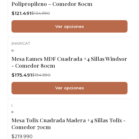
Polipropileno – Comedor 80cm
$121.491
$134.990
Ver opciones
|
MARICAT
-10%
OFF
Mesa Eames MDF Cuadrada +4 Sillas Windsor
- Comedor 80cm
$175.491
$194.990
Ver opciones
|
Mesa Tolix Cuadrada Madera +4 Sillas Tolix -
Comedor 70cm
$219.990