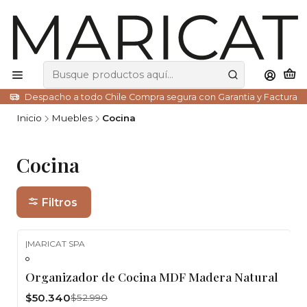
Despacho a todo Chile Compra segura con Garantia y Factura
Inicio
Muebles
Cocina
Cocina
Filtros
|
MARICAT SPA
-5%
OFF
Organizador de Cocina MDF Madera Natural
$50.340
$52.990