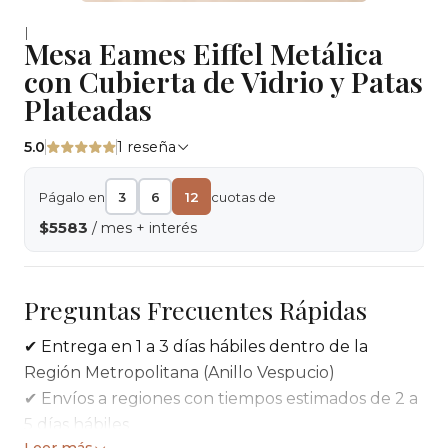
|
Mesa Eames Eiffel Metálica
con Cubierta de Vidrio y Patas
Plateadas
5.0
1 reseña
Págalo en
3
6
12
cuotas de
$5583
/ mes + interés
Preguntas Frecuentes Rápidas
✔ Entrega en 1 a 3 días hábiles dentro de la
Región Metropolitana (Anillo Vespucio)
✔ Envíos a regiones con tiempos estimados de 2 a
5 días hábiles