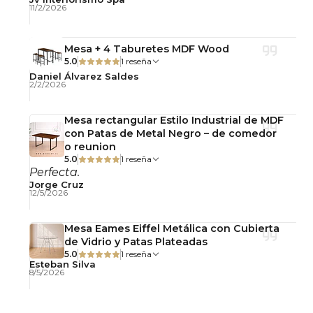
Mantenimiento y cuidado
11/2/2026
Limpiar la cubierta con un paño suave y
productos específicos para vidrio. Para la
Mesa + 4 Taburetes MDF Wood
estructura metálica, utilizar un paño seco o
5.0
1 reseña
ligeramente húmedo, evitando productos
Daniel Álvarez Saldes
2/2/2026
abrasivos.
Mesa rectangular Estilo Industrial de MDF
Importante: Este producto se entrega
con Patas de Metal Negro – de comedor
desarmado, con llaves y pernos para su
o reunion
5.0
1 reseña
armado simple.
Perfecta.
Jorge Cruz
Observaciones
12/5/2026
Uso interior y exterior
Mesa Eames Eiffel Metálica con Cubierta
No incluye accesorios decorativos.
de Vidrio y Patas Plateadas
Fotografías referenciales.
5.0
1 reseña
Esteban Silva
8/5/2026