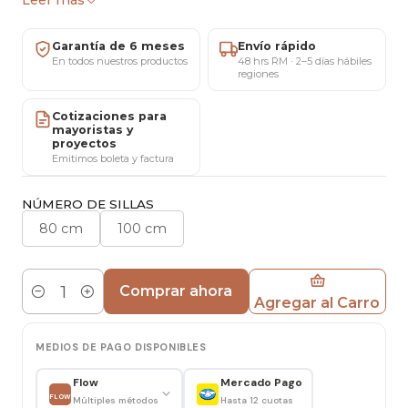
Leer más
✔ Pago seguro mediante tarjetas de crédito,
débito o transferencia bancaria
Garantía de 6 meses
Envío rápido
✔ 5 días para cambios o devoluciones según
En todos nuestros productos
48 hrs RM · 2–5 días hábiles
condiciones vigentes
regiones
✔ 6 meses de garantía por defectos de fabricación
Cotizaciones para
respaldada por MARICAT®
mayoristas y
✔ Showroom ubicado en San Miguel, Santiago
proyectos
Emitimos boleta y factura
(atención con cita previa)
✔ Atención personalizada por WhatsApp o
NÚMERO DE SILLAS
teléfono: +56 9 5812 56898
80 cm
100 cm
✔ Factura y boleta disponibles para empresas y
particulares
✔ Cotizaciones especiales para compras mayoristas
Comprar ahora
Agregar al Carro
Cantidad
y proyectos comerciales
MEDIOS DE PAGO DISPONIBLES
La Mesa Eames Eiffel Metálica combina un diseño
icónico con materiales contemporáneos que
Flow
Mercado Pago
aportan ligereza visual y solidez estructural. Su
FLOW
Múltiples métodos
Hasta 12 cuotas