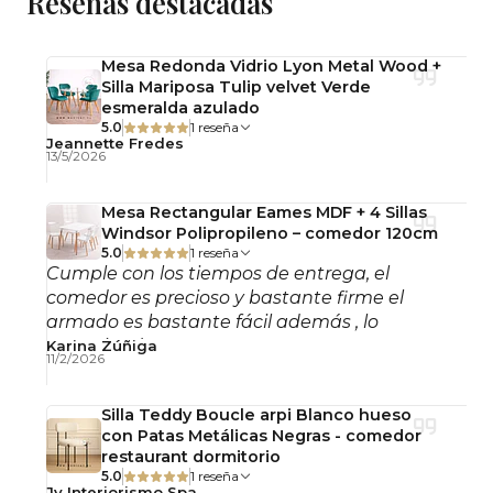
Reseñas destacadas
Características
Diseño Eames Eiffel de líneas livianas y
Mesa Redonda Vidrio Lyon Metal Wood +
atemporales.
Silla Mariposa Tulip velvet Verde
Superficie de vidrio resistente y fácil de limpiar.
esmeralda azulado
Estructura firme y estable para uso diario.
5.0
1 reseña
Jeannette Fredes
Estética moderna que se adapta a distintos estilos
13/5/2026
de interior.
Mesa Rectangular Eames MDF + 4 Sillas
Uso recomendado
Windsor Polipropileno – comedor 120cm
5.0
1 reseña
Ideal para comedores, cocinas, departamentos,
Cumple con los tiempos de entrega, el
cafeterías y espacios de estilo contemporáneo.
comedor es precioso y bastante firme el
armado es bastante fácil además , lo
Terminación y color
recomiendo!
Karina Zúñiga
11/2/2026
Vidrio transparente con patas en color plateado.
El tono puede presentar leves variaciones según
Silla Teddy Boucle arpi Blanco hueso
la iluminación o la pantalla desde donde se
con Patas Metálicas Negras - comedor
visualice.
restaurant dormitorio
5.0
1 reseña
Jv Interiorismo Spa