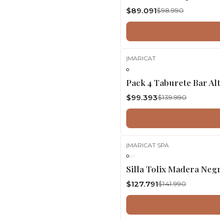
$89.091
$98.990
|
MARICAT
-29%
OFF
Pack 4 Taburete Bar Al
$99.393
$139.990
|
MARICAT SPA
-10%
OFF
Silla Tolix Madera Neg
$127.791
$141.990