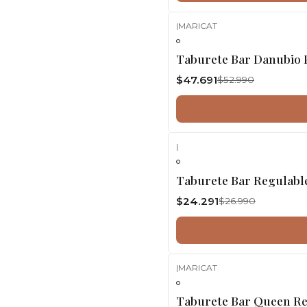
|
MARICAT
-10%
OFF
Taburete Bar Danubio P
$47.691
$52.990
|
-10%
OFF
Taburete Bar Regulable
$24.291
$26.990
|
MARICAT
-10%
OFF
Taburete Bar Queen Reg