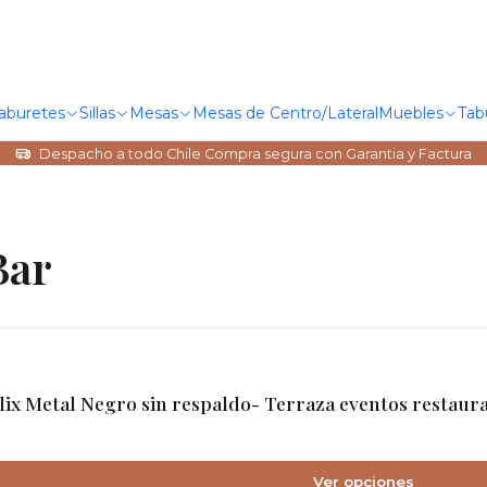
Taburetes
Sillas
Mesas
Mesas de Centro/Lateral
Muebles
Tab
Despacho a todo Chile Compra segura con Garantia y Factura
Bar
lix Metal Negro sin respaldo- Terraza eventos restaur
Ver opciones