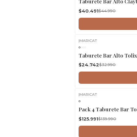
Taburete Bar Alto Clay
$40.491
$44.990
|
MARICAT
-25%
OFF
Taburete Bar Alto Toli
$24.742
$32.990
|
MARICAT
-10%
OFF
Pack 4 Taburete Bar To
$125.991
$139.990