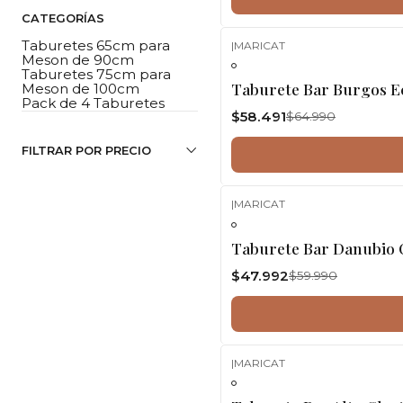
CATEGORÍAS
Taburetes 65cm para
|
MARICAT
Meson de 90cm
-10%
OFF
Taburetes 75cm para
Taburete Bar Burgos Ec
Meson de 100cm
Pack de 4 Taburetes
$58.491
$64.990
FILTRAR POR PRECIO
|
MARICAT
-20%
OFF
Taburete Bar Danubio 
$47.992
$59.990
|
MARICAT
-10%
OFF