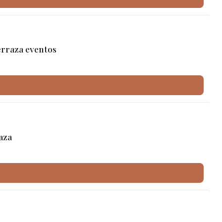
erraza eventos
aza