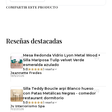
Características Principales:
COMPARTIR ESTE PRODUCTO
Alto total: 75 cm
Alto de asiento: 45 cm
Alto de respaldo: 30 cm
Ancho de silla: 48 cm
Reseñas destacadas
Tapiz en eco-cuero de alta calidad
Base de madera de Haya resistente y
elegante
Mesa Redonda Vidrio Lyon Metal Wood +
Silla Mariposa Tulip velvet Verde
Diseño acolchado y confortable
esmeralda azulado
5.0
1 reseña
Habilidades Desarrolladas:
Jeannette Fredes
13/5/2026
Mejora la postura y ergonomía durante largas
Silla Teddy Boucle arpi Blanco hueso
jornadas
con Patas Metálicas Negras - comedor
Facilita concentración y productividad
restaurant dormitorio
Optimiza cualquier espacio de trabajo con
5.0
1 reseña
Jv Interiorismo Spa
estilo
11/2/2026