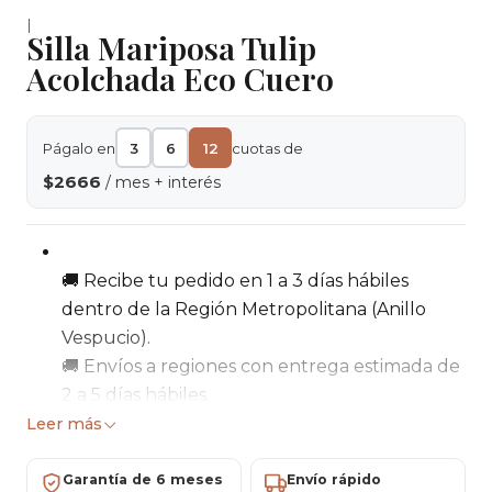
|
Silla Mariposa Tulip
Acolchada Eco Cuero
Págalo en
3
6
12
cuotas de
$2666
/ mes + interés
🚚 Recibe tu pedido en 1 a 3 días hábiles
dentro de la Región Metropolitana (Anillo
Vespucio).
🚚 Envíos a regiones con entrega estimada de
2 a 5 días hábiles.
💳 Paga de forma segura con tarjetas de
Leer más
crédito, débito o transferencia bancaria.
📦 5 días de garantía para cambios o
Garantía de 6 meses
Envío rápido