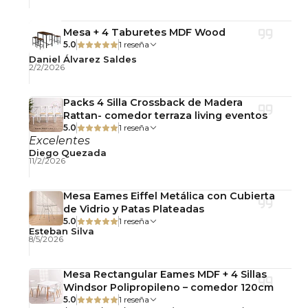
Beneficios:
Mesa + 4 Taburetes MDF Wood
5.0
1 reseña
Comodidad superior con acolchado y eco-
Daniel Álvarez Saldes
2/2/2026
cuero premium
Diseño moderno que se integra en oficinas,
Packs 4 Silla Crossback de Madera
home office o estudios
Rattan- comedor terraza living eventos
Materiales duraderos y fáciles de mantener
5.0
1 reseña
Excelentes
Espalda y cuello protegidos gracias a su
Diego Quezada
ergonomía
11/2/2026
Modo de Uso y Recomendaciones:
Mesa Eames Eiffel Metálica con Cubierta
de Vidrio y Patas Plateadas
Ideal para escritorios, salas de estudio o
5.0
1 reseña
Esteban Silva
espacios creativos
8/5/2026
Limpiar el tapizado con paño húmedo y
detergente neutro
Mesa Rectangular Eames MDF + 4 Sillas
Windsor Polipropileno – comedor 120cm
Evitar exposición prolongada a la luz solar
5.0
1 reseña