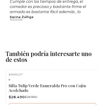
directa
Cumple con los tiempos de entrega, el
comedor es precioso y bastante firme el
Revisar estabilidad de la base de madera
armado es bastante fácil además , lo
periódicamente
recomiendo!
Karina Zúñiga
11/2/2026
También podría interesarte uno
de estos
|
MARICAT
-5%
OFF
Silla Tulip Verde Esmeralda Pro con Cojín
Agotado
Acolchado
$28.490
$29.990