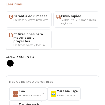
Leer más
✔️ Factura y ventas mayoristas
Garantía de 6 meses
Envío rápido
Taburete apilable de polipropileno, resistente y
En todos nuestros productos
48 hrs RM · 2–5 días hábiles
fácil de limpiar, ideal para barras, terrazas y
regiones
espacios de alto uso.
Cotizaciones para
mayoristas y
Características
proyectos
Emitimos boleta y factura
Ancho asiento: 45 cm
Alto asiento: 75 cm
COLOR ASIENTO
Compatible con mesones de 100 cm
Material: Polipropileno
Color: Negro
Apilable
MEDIOS DE PAGO DISPONIBLES
Uso: Interior y exterior
Flow
Mercado Pago
Peso máximo recomendado: 100 kg
FLOW
Múltiples métodos
Hasta 12 cuotas
Ideal para
Transferencia