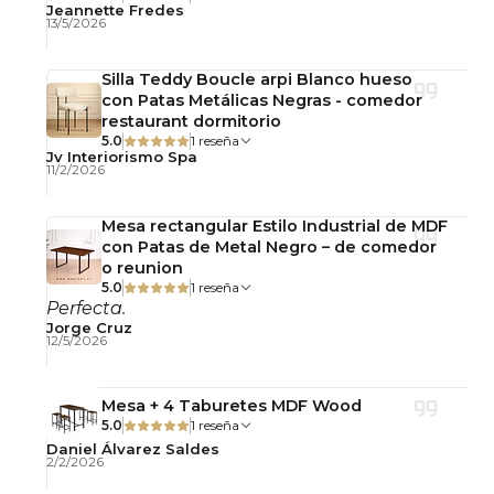
Jeannette Fredes
Uso interior y exterior
13/5/2026
Consejo
Silla Teddy Boucle arpi Blanco hueso
con Patas Metálicas Negras - comedor
Para uso exterior prolongado, se recomienda
restaurant dormitorio
limpiar periódicamente para conservar su
5.0
1 reseña
Jv Interiorismo Spa
apariencia.
11/2/2026
taburete stool, taburete polipropileno, taburete
Mesa rectangular Estilo Industrial de MDF
negro, taburete barra, taburete terraza, taburete
con Patas de Metal Negro – de comedor
o reunion
cafetería, taburete restaurante, taburete apilable
5.0
1 reseña
Perfecta.
Jorge Cruz
12/5/2026
Mesa + 4 Taburetes MDF Wood
5.0
1 reseña
Daniel Álvarez Saldes
2/2/2026