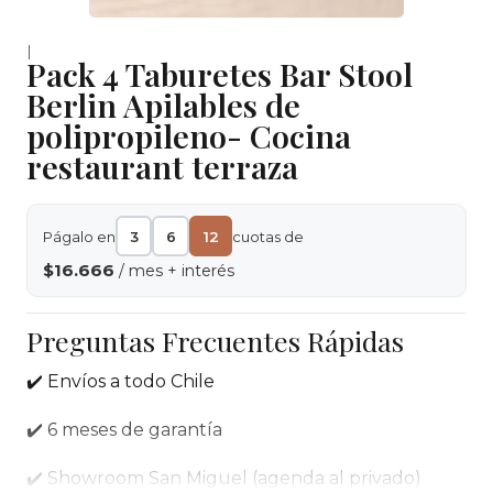
|
Pack 4 Taburetes Bar Stool
Berlin Apilables de
polipropileno- Cocina
restaurant terraza
Págalo en
3
6
12
cuotas de
$16.666
/ mes + interés
Preguntas Frecuentes Rápidas
✔️ Envíos a todo Chile
✔️ 6 meses de garantía
✔️ Showroom San Miguel (agenda al privado)