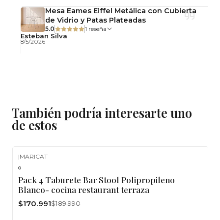
Mesa Eames Eiffel Metálica con Cubierta
de Vidrio y Patas Plateadas
5.0
1 reseña
Esteban Silva
8/5/2026
También podría interesarte uno
de estos
|
MARICAT
-10%
OFF
Pack 4 Taburete Bar Stool Polipropileno
Blanco- cocina restaurant terraza
$170.991
$189.990