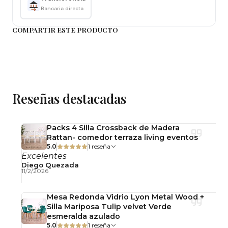
Bancaria directa
Barra
COMPARTIR ESTE PRODUCTO
Terraza
Cafetería
Restaurante
Ventajas
Reseñas destacadas
✔️ Se apila fácilmente cuando no está en uso.
✔️ Resistente para uso frecuente en interior o
Packs 4 Silla Crossback de Madera
Rattan- comedor terraza living eventos
exterior.
5.0
1 reseña
Excelentes
✔️ Fácil limpieza con paño húmedo y agua.
Diego Quezada
11/2/2026
Importante
Mesa Redonda Vidrio Lyon Metal Wood +
Silla Mariposa Tulip velvet Verde
Producto desarmado
esmeralda azulado
Incluye herrajes para armado
5.0
1 reseña