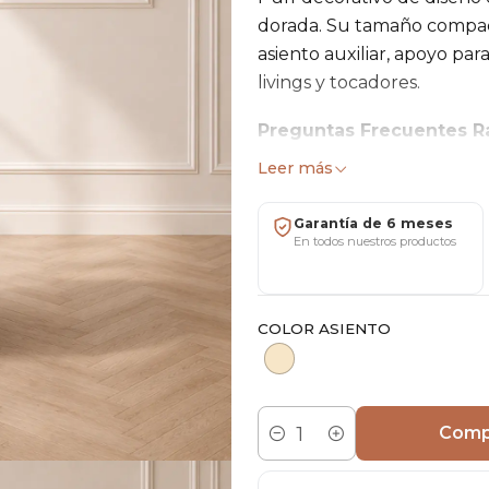
dorada. Su tamaño compac
asiento auxiliar, apoyo pa
livings y tocadores.
Preguntas Frecuentes R
✔️ Envíos a todo Chile
Leer más
✔️ 6 meses de garantía
✔️ Showroom San Miguel (
Garantía de 6 meses
✔️ Factura y ventas mayori
En todos nuestros productos
Características
Diámetro: 36 cm
COLOR ASIENTO
Altura: 42 cm
Tapiz: Felpa (Velvet)
Forma: Cilíndrica
Comp
Base: Metal color dorado
Cantidad
Uso: Interior