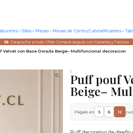
Taburetes
Sillas
Mesas
Mesas de Centro/Lateral
Muebles
Tab
Despacho a todo Chile Compra segura con Garantia y Factura
f Velvet con Base Dorada Beige– Multifuncional decoracion
|
Puff pouf V
Beige– Mul
Págalo en
3
6
12
cuo
Puff decorativo de diseño 