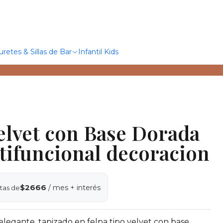
uretes & Sillas de Bar
Infantil Kids
elvet con Base Dorada
tifuncional decoracion
$2666
/ mes + interés
tas de
elegante, tapizado en felpa tipo velvet con base