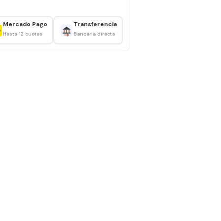
Mercado Pago
Transferencia
Hasta 12 cuotas
Bancaria directa
ble al tacto
uxiliar o apoyapiés
omplementa distintos ambientes
r y ubicar
tirar el polvo. Limpiar con un paño ligeramente
 abrasivos o la exposición prolongada a la humedad.