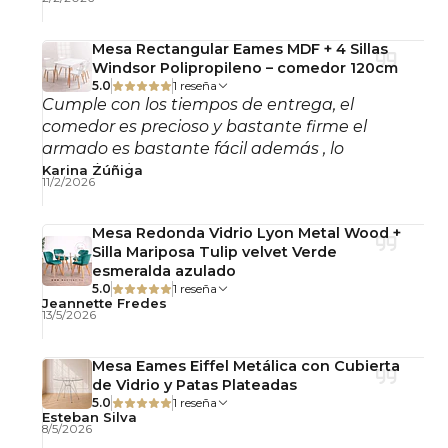
materiales reconocidos por su resistencia,
estabilidad y larga vida útil.
Mesa Rectangular Eames MDF + 4 Sillas
Windsor Polipropileno – comedor 120cm
5.0
1 reseña
Su estructura soporta el uso frecuente en
Cumple con los tiempos de entrega, el
ambientes residenciales y comerciales,
comedor es precioso y bastante firme el
manteniendo firmeza, comodidad y presencia
armado es bastante fácil además , lo
estética en el tiempo.
recomiendo!
Karina Zúñiga
11/2/2026
Detalles del Producto
Mesa Redonda Vidrio Lyon Metal Wood +
Silla Mariposa Tulip velvet Verde
esmeralda azulado
Material: Madera Haya
5.0
1 reseña
Asiento: Ratán
Jeannette Fredes
13/5/2026
Respaldo: Encordado con fibra natural
Color: Walnut
Mesa Eames Eiffel Metálica con Cubierta
Alto asiento: 66 cm
de Vidrio y Patas Plateadas
Ancho asiento: 43 cm
5.0
1 reseña
Esteban Silva
Profundidad: 43 cm
8/5/2026