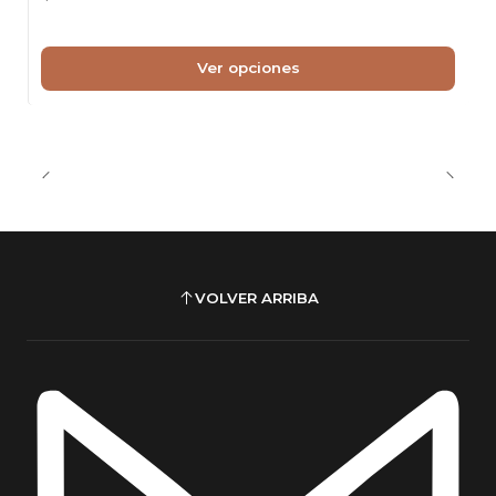
Mantener sobre superficies firmes y niveladas
Ver opciones
Importante
Este producto se entrega desarmado, con llaves y
pernos para su armado simple.
Tip de Cuidado
Para conservar la apariencia natural de la madera,
VOLVER ARRIBA
el ratán y las fibras, se recomienda limpiar
regularmente con un paño suave y mantener el
producto protegido de humedad excesiva y
exposición solar prolongada.
taburete crossback walnut, taburete bar madera
haya, taburete ratan natural, taburete crossback