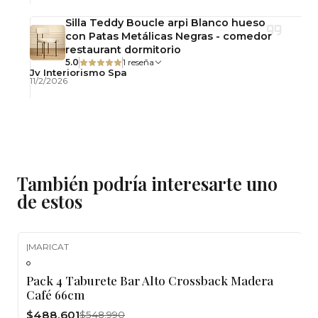
Altura total: 105 cm
Silla Teddy Boucle arpi Blanco hueso
Uso: Interior
con Patas Metálicas Negras - comedor
Producto armado: No
restaurant dormitorio
5.0
1 reseña
Jv Interiorismo Spa
Usos Recomendados
11/2/2026
Bares
Cafeterías
Restaurantes
Hoteles
También podría interesarte uno
Quinchos
de estos
Barras de cocina
Terrazas cubiertas
Espacios comerciales
|
MARICAT
-11%
OFF
Airbnb y proyectos inmobiliarios
Pack 4 Taburete Bar Alto Crossback Madera
Café 66cm
Beneficios del Producto
$488.601
$548.990