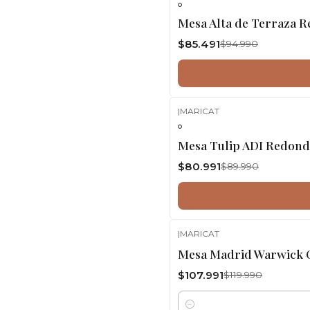
-10%
OFF
Mesa Alta de Terraza 
$85.491
$94.990
|
MARICAT
-10%
OFF
Mesa Tulip ADI Redond
$80.991
$89.990
|
MARICAT
-10%
OFF
Mesa Madrid Warwick C
$107.991
$119.990