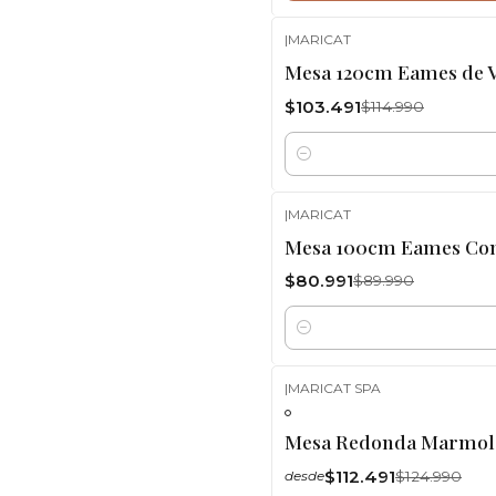
|
MARICAT
-10%
OFF
Mesa 120cm Eames de V
$103.491
$114.990
Cantidad
|
MARICAT
-10%
OFF
Mesa 100cm Eames Com
$80.991
$89.990
Cantidad
|
MARICAT SPA
-10%
OFF
Mesa Redonda Marmol 
$112.491
$124.990
desde