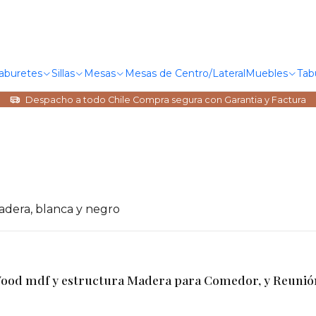
Taburetes
Sillas
Mesas
Mesas de Centro/Lateral
Muebles
Tab
Despacho a todo Chile Compra segura con Garantia y Factura
adera, blanca y negro
od mdf y estructura Madera para Comedor, y Reunión 