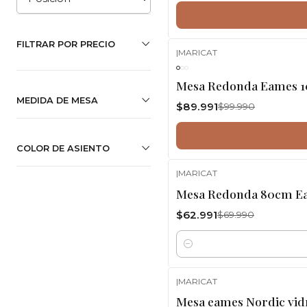
FILTRAR POR PRECIO
|
MARICAT
-10%
OFF
Mesa Redonda Eames 10
MEDIDA DE MESA
$89.991
$99.990
COLOR DE ASIENTO
|
MARICAT
-10%
OFF
Mesa Redonda 80cm Ea
$62.991
$69.990
Cantidad
|
MARICAT
-10%
OFF
Mesa eames Nordic vid