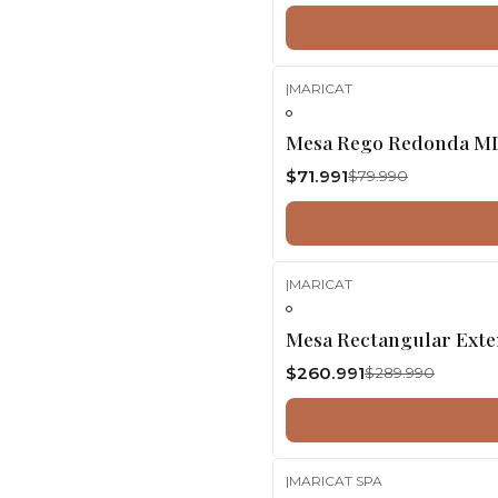
|
MARICAT
-10%
OFF
Mesa Rego Redonda MD
$71.991
$79.990
|
MARICAT
-10%
OFF
Mesa Rectangular Ext
$260.991
$289.990
|
MARICAT SPA