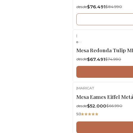
No disponible
$76.491
$84.990
desde
|
-10%
OFF
Mesa Redonda Tulip M
$67.491
$74.990
desde
|
MARICAT
-22%
OFF
Mesa Eames Eiffel Metál
$52.000
$66.990
desde
5.0