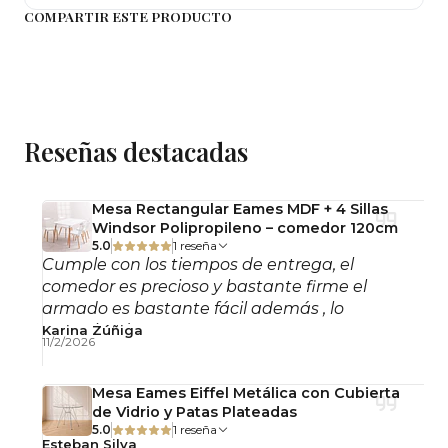
COMPARTIR ESTE PRODUCTO
Importante: Este producto se entrega
desarmado, con llaves y pernos para su
armado simple.
Observaciones
Reseñas destacadas
No incluye accesorios decorativos.
Fotografías referenciales.
Mesa Rectangular Eames MDF + 4 Sillas
Windsor Polipropileno – comedor 120cm
5.0
1 reseña
Cumple con los tiempos de entrega, el
comedor es precioso y bastante firme el
armado es bastante fácil además , lo
recomiendo!
Karina Zúñiga
11/2/2026
Mesa Eames Eiffel Metálica con Cubierta
de Vidrio y Patas Plateadas
5.0
1 reseña
Esteban Silva