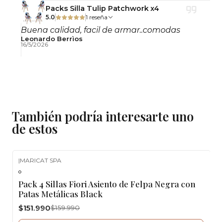
Packs Silla Tulip Patchwork x4
5.0
1 reseña
Buena calidad, facil de armar..comodas
Leonardo Berrìos
16/5/2026
También podría interesarte uno
de estos
|
MARICAT SPA
-5%
OFF
Pack 4 Sillas Fiori Asiento de Felpa Negra con
Agotado
Patas Metálicas Black
$151.990
$159.990