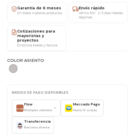
Ancho de asiento: 42 cm · Alto de asiento: 45 cm ·
Garantía de 6 meses
Envío rápido
Alto total: 82 cm
En todos nuestros productos
48 hrs RM · 2–5 días hábiles
regiones
Materiales y estructura
Cotizaciones para
Tapiz en felpa, suave y confortable.
mayoristas y
proyectos
Patas de metal color negro, firmes y resistentes
Emitimos boleta y factura
para uso diario.
COLOR ASIENTO
Uso recomendado
Apta para uso interior.
Perfecta para comedores, livings, dormitorios,
tocadores y espacios de estilo moderno o
MEDIOS DE PAGO DISPONIBLES
contemporáneo.
Flow
Mercado Pago
Mantenimiento y cuidado
FLOW
Múltiples métodos
Hasta 12 cuotas
Aspirar suavemente el tapiz de forma periódica.
Transferencia
Limpiar con paño seco o ligeramente húmedo.
Bancaria directa
Evitar productos abrasivos y humedad excesiva.