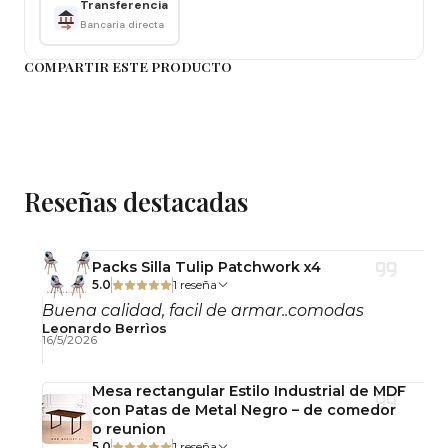
Transferencia
Bancaria directa
Ventajas
COMPARTIR ESTE PRODUCTO
✔️ Diseño ovalado moderno y elegante
✔️ Terminación efecto madera cálida y versátil
✔️ Estructura firme y estable
✔️ Ideal para optimizar espacios pequeños
Reseñas destacadas
Importante
Producto desarmado
Packs Silla Tulip Patchwork x4
Incluye llaves y pernos para armado
5.0
1 reseña
Uso interior
Buena calidad, facil de armar..comodas
Leonardo Berrìos
16/5/2026
Consejo
Mesa rectangular Estilo Industrial de MDF
Limpiar con un paño suave seco o ligeramente
con Patas de Metal Negro – de comedor
húmedo para conservar su apariencia por más
o reunion
tiempo.
5.0
1 reseña