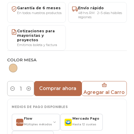
y organizar espacios pequeños con un diseño
Garantía de 6 meses
Envío rápido
cálido, moderno y fácil de combinar.
En todos nuestros productos
48 hrs RM · 2–5 días hábiles
regiones
Características
Cotizaciones para
mayoristas y
Alto: 60 cm
proyectos
Cubierta ovalada: 60 cm
Emitimos boleta y factura
Ancho estructura: 55,5 cm
COLOR MESA
Cubierta: Melamina efecto madera
Estructura: Madera natural
Uso: Interior
Comprar ahora
Ideal para
Agregar al Carro
Cantidad
Living
MEDIOS DE PAGO DISPONIBLES
Dormitorio
Departamento
Flow
Mercado Pago
FLOW
Múltiples métodos
Hasta 12 cuotas
Oficina
Sala de espera