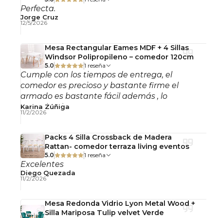
Perfecta.
Jorge Cruz
mesa lateral, mesa auxiliar, mesa lateral ovalada,
12/5/2026
mesa auxiliar madera, mesa living, mesa
dormitorio, mesa auxiliar moderna, mesa auxiliar
Mesa Rectangular Eames MDF + 4 Sillas
Windsor Polipropileno – comedor 120cm
chile
5.0
1 reseña
Cumple con los tiempos de entrega, el
comedor es precioso y bastante firme el
armado es bastante fácil además , lo
recomiendo!
Karina Zúñiga
11/2/2026
Packs 4 Silla Crossback de Madera
Rattan- comedor terraza living eventos
5.0
1 reseña
Excelentes
Diego Quezada
11/2/2026
Mesa Redonda Vidrio Lyon Metal Wood +
Silla Mariposa Tulip velvet Verde