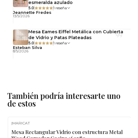
esmeralda azulado
5.0
1 reseña
Jeannette Fredes
13/5/2026
Mesa Eames Eiffel Metálica con Cubierta
de Vidrio y Patas Plateadas
5.0
1 reseña
Esteban Silva
8/5/2026
También podría interesarte uno
de estos
|
MARICAT
-5%
OFF
Mesa Rectangular Vidrio con estructura Metal
Agotado
Wood Comedor Cocina 160x80