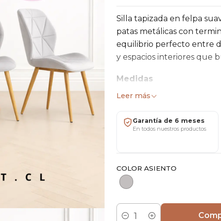
Silla tapizada en felpa sua
patas metálicas con termi
equilibrio perfecto entre 
y espacios interiores que b
Medidas
Ancho de asiento: 42 cm · A
Leer más
Materiales y estructura
Garantía de 6 meses
Tapiz en felpa, suave y agr
En todos nuestros productos
Patas de metal con termina
Uso recomendado
COLOR ASIENTO
Apta para uso interior.
Perfecta para comedores, li
moderno o contemporáne
Comp
Mantenimiento y cuida