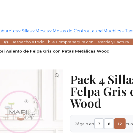
Taburetes
Sillas
Mesas
Mesas de Centro/Lateral
Muebles
Tab
Despacho a todo Chile Compra segura con Garantia y Factura
iori Asiento de Felpa Gris con Patas Metálicas Wood
|
Pack 4 Sill
Felpa Gris 
Wood
Págalo en
3
6
12
cuo