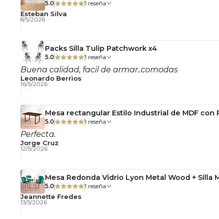
5.0
1 reseña
Esteban Silva
8/5/2026
Packs Silla Tulip Patchwork x4
5.0
1 reseña
Buena calidad, facil de armar..comodas
Leonardo Berrìos
16/5/2026
Mesa rectangular Estilo Industrial de MDF con
5.0
1 reseña
Perfecta.
Jorge Cruz
12/5/2026
Mesa Redonda Vidrio Lyon Metal Wood + Silla 
5.0
1 reseña
Jeannette Fredes
13/5/2026