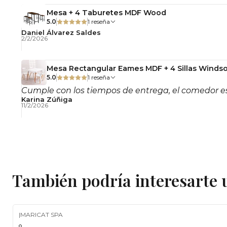
Mesa + 4 Taburetes MDF Wood
5.0
1 reseña
Daniel Álvarez Saldes
2/2/2026
Mesa Rectangular Eames MDF + 4 Sillas Windso
5.0
1 reseña
Cumple con los tiempos de entrega, el comedor es
Karina Zúñiga
11/2/2026
También podría interesarte 
|
MARICAT SPA
-5%
OFF