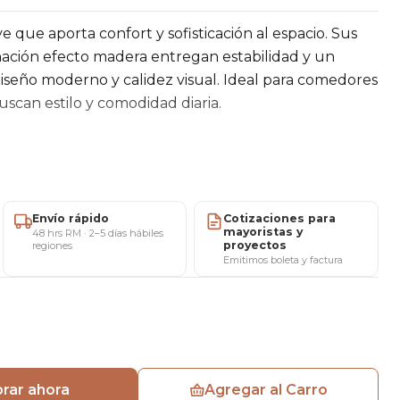
ve que aporta confort y sofisticación al espacio. Sus
nación efecto madera entregan estabilidad y un
diseño moderno y calidez visual. Ideal para comedores
uscan estilo y comodidad diaria.
lto de asiento: 45 cm · Alto total: 82 cm
Envío rápido
Cotizaciones para
adable al tacto.
mayoristas y
48 hrs RM · 2–5 días hábiles
proyectos
regiones
ción color madera, firmes y estables.
Emitimos boleta y factura
vings, dormitorios, tocadores y espacios de estilo
o.
rar ahora
Agregar al Carro
do