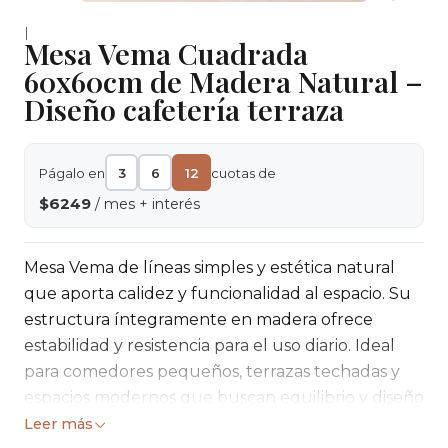
|
Mesa Vema Cuadrada
60x60cm de Madera Natural –
Diseño cafetería terraza
Págalo en
3
6
12
cuotas de
$6249
/ mes + interés
Mesa Vema de líneas simples y estética natural
que aporta calidez y funcionalidad al espacio. Su
estructura íntegramente en madera ofrece
estabilidad y resistencia para el uso diario. Ideal
para comedores pequeños, terrazas techadas y
espacios modernos que buscan equilibrio y diseño
atemporal.
Leer más