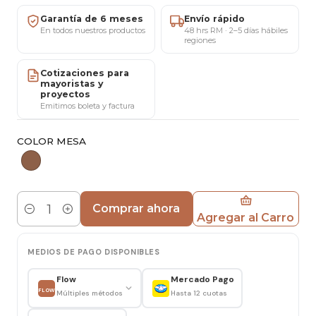
Materiales y estructura
Garantía de 6 meses
Envío rápido
Cubierta MDF
En todos nuestros productos
48 hrs RM · 2–5 días hábiles
regiones
Patas de madera firmes y estables.
Color natural.
Cotizaciones para
mayoristas y
proyectos
Uso recomendado
Emitimos boleta y factura
Apta para uso interior y exterior techado.
Ideal para comedores, cocinas, terrazas techadas,
COLOR MESA
cafeterías y departamentos.
Mantenimiento y cuidado
Limpiar con paño seco o ligeramente húmedo.
Comprar ahora
Agregar al Carro
Cantidad
Evitar productos abrasivos y la exposición
prolongada a humedad directa.
MEDIOS DE PAGO DISPONIBLES
Importante:
Este producto se entrega
Flow
Mercado Pago
desarmado, con llaves y pernos para su armado
FLOW
Múltiples métodos
Hasta 12 cuotas
simple.