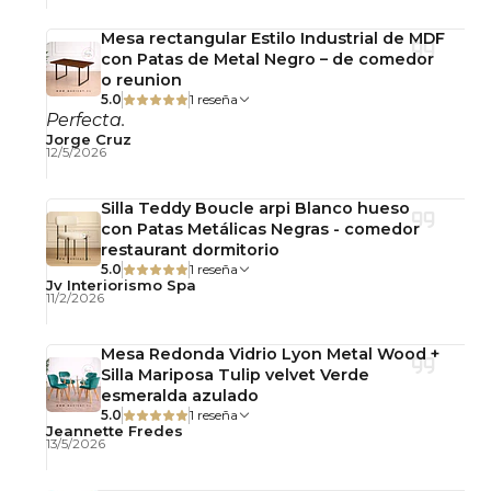
Mesa rectangular Estilo Industrial de MDF
con Patas de Metal Negro – de comedor
o reunion
5.0
1 reseña
Perfecta.
Jorge Cruz
12/5/2026
Silla Teddy Boucle arpi Blanco hueso
con Patas Metálicas Negras - comedor
restaurant dormitorio
5.0
1 reseña
Jv Interiorismo Spa
11/2/2026
Mesa Redonda Vidrio Lyon Metal Wood +
Silla Mariposa Tulip velvet Verde
esmeralda azulado
5.0
1 reseña
Jeannette Fredes
13/5/2026