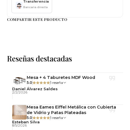
Transferencia
Bancaria directa
Observaciones
No incluye accesorios decorativos.
COMPARTIR ESTE PRODUCTO
Fotografías referenciales.
Reseñas destacadas
Mesa + 4 Taburetes MDF Wood
5.0
1 reseña
Daniel Álvarez Saldes
2/2/2026
Mesa Eames Eiffel Metálica con Cubierta
de Vidrio y Patas Plateadas
5.0
1 reseña
Esteban Silva
8/5/2026