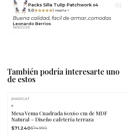
Packs Silla Tulip Patchwork x4
5.0
1 reseña
Buena calidad, facil de armar..comodas
Leonardo Berrìos
16/5/2026
También podría interesarte uno
de estos
|
MARICAT
-5%
OFF
Mesa Vema Cuadrada 60x60 cm de MDF
Natural – Diseño cafetería terraza
$71.240
$74.990