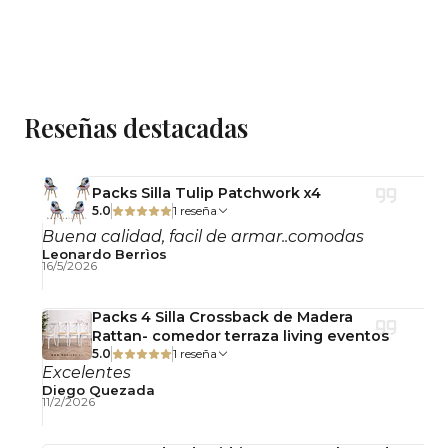
Importante: Este producto se entrega
desarmado, con llaves y pernos para su
armado simple.
Observaciones
Reseñas destacadas
Uso interior.
No incluye accesorios decorativos.
Fotografías referenciales.
Packs Silla Tulip Patchwork x4
5.0
1 reseña
Buena calidad, facil de armar..comodas
Leonardo Berrìos
16/5/2026
Packs 4 Silla Crossback de Madera
Rattan- comedor terraza living eventos
5.0
1 reseña
Excelentes
Diego Quezada
11/2/2026