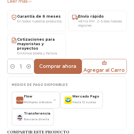
diseño y fácil mantención.
Leer más
Medidas
Garantía de 6 meses
Envío rápido
Largo: 130 cm · Ancho: 80 cm · Alto: 76 cm
En todos nuestros productos
48 hrs RM · 2–5 días hábiles
regiones
Materiales y estructura
Cotizaciones para
Cubierta de vidrio resistente.
mayoristas y
proyectos
Estructura metálica con pintura efecto madera,
Emitimos boleta y factura
firme y estable.
Comprar ahora
Agregar al Carro
Cantidad
Uso recomendado
Comedores, cocinas y espacios interiores de estilo
MEDIOS DE PAGO DISPONIBLES
moderno o contemporáneo.
Flow
Mercado Pago
Mantenimiento y cuidado
FLOW
Múltiples métodos
Hasta 12 cuotas
Limpiar el vidrio con paño suave y producto
Transferencia
específico. Para la estructura, usar paño seco o
Bancaria directa
ligeramente húmedo. Evitar productos abrasivos.
COMPARTIR ESTE PRODUCTO