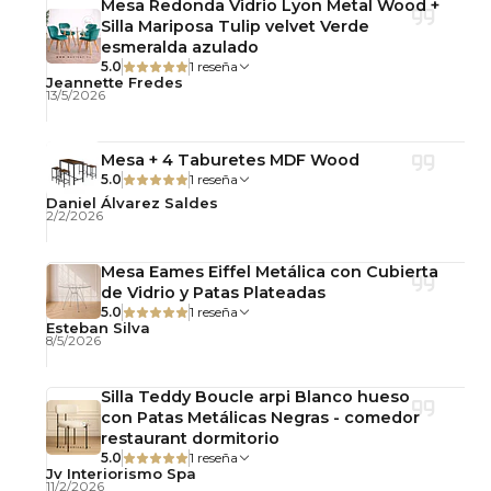
Mesa Redonda Vidrio Lyon Metal Wood +
Silla Mariposa Tulip velvet Verde
esmeralda azulado
5.0
1 reseña
Jeannette Fredes
13/5/2026
Mesa + 4 Taburetes MDF Wood
5.0
1 reseña
Daniel Álvarez Saldes
2/2/2026
Mesa Eames Eiffel Metálica con Cubierta
de Vidrio y Patas Plateadas
5.0
1 reseña
Esteban Silva
8/5/2026
Silla Teddy Boucle arpi Blanco hueso
con Patas Metálicas Negras - comedor
restaurant dormitorio
5.0
1 reseña
Jv Interiorismo Spa
11/2/2026