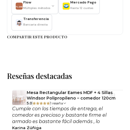
Flow
Mercado Pago
FLOW
Este producto se entrega desarmado con sus
Múltiples métodos
Hasta 12 cuotas
pernos y llave de ajuste.
Transferencia
Queremos que te sientas seguro con tu
Bancaria directa
compra, por lo que ofrecemos una garantía
COMPARTIR ESTE PRODUCTO
de 6 meses por cualquier daño de fábrica que
pueda presentar el producto puedes leer
también términos y garantía para más
detalles.
Recuerda que las imágenes, medidas y
Reseñas destacadas
colores mostrados son orientativos. Si
necesitas conocer detalles específicos, como
calibración de color o cualquier otra
Mesa Rectangular Eames MDF + 4 Sillas
Windsor Polipropileno – comedor 120cm
información, te recomendamos consultar con
5.0
1 reseña
nuestro servicio técnico o a través de los
Cumple con los tiempos de entrega, el
contactos publicados en nuestro perfil.
comedor es precioso y bastante firme el
armado es bastante fácil además , lo
recomiendo!
Karina Zúñiga