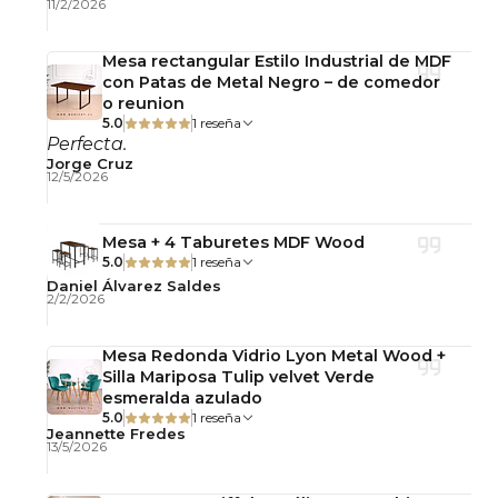
11/2/2026
Mesa rectangular Estilo Industrial de MDF
con Patas de Metal Negro – de comedor
o reunion
5.0
1 reseña
Perfecta.
Jorge Cruz
12/5/2026
Mesa + 4 Taburetes MDF Wood
5.0
1 reseña
Daniel Álvarez Saldes
2/2/2026
Mesa Redonda Vidrio Lyon Metal Wood +
Silla Mariposa Tulip velvet Verde
esmeralda azulado
5.0
1 reseña
Jeannette Fredes
13/5/2026