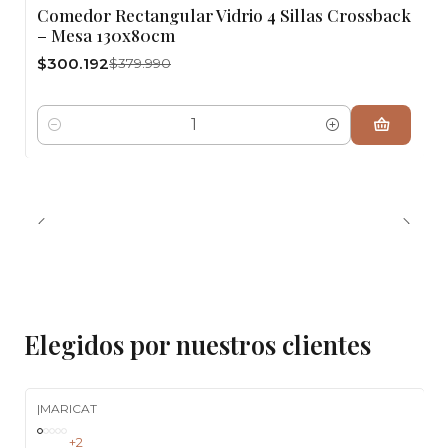
-21%
OFF
Comedor Rectangular Vidrio 4 Sillas Crossback
– Mesa 130x80cm
$300.192
$379.990
Cantidad
Elegidos por nuestros clientes
|
MARICAT
-23%
OFF
+2