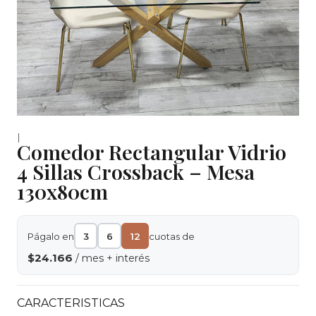
|
Comedor Rectangular Vidrio
4 Sillas Crossback – Mesa
130x80cm
Págalo en
3
6
12
cuotas de
$24.166
/ mes + interés
CARACTERISTICAS