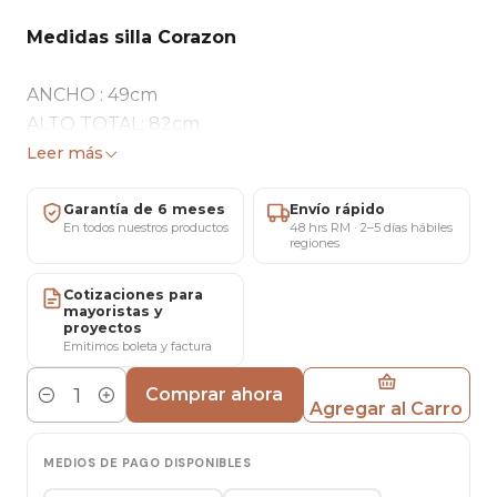
Medidas silla Corazon
ANCHO : 49cm
ALTO TOTAL: 82cm
ALTO DE PISO AL ASIENTO: 45cm
Leer más
PATAS METAL COLOR DORADO
ASIENTO ACOLCHADO Y TAPIZADO EN FELPA
Garantía de 6 meses
Envío rápido
En todos nuestros productos
48 hrs RM · 2–5 días hábiles
regiones
Medidas mesa Chile
Cotizaciones para
mayoristas y
Ancho: 80cm
proyectos
Largo: 130 cm
Emitimos boleta y factura
Alto: 75 cm
Comprar ahora
Cubierta: Vidrio
Agregar al Carro
Cantidad
Patas: DE METAL COLOR MADERA
MEDIOS DE PAGO DISPONIBLES
Importante: