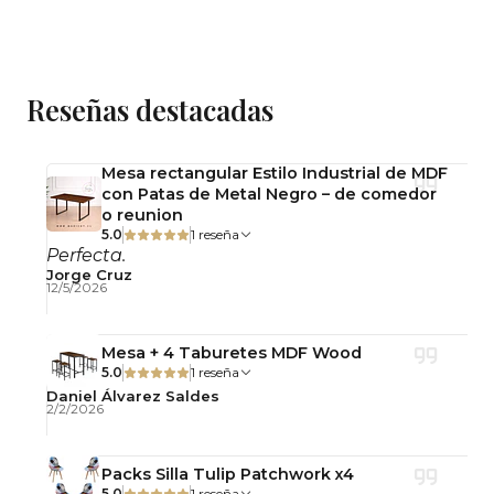
detalles.
Recuerda que las imágenes, medidas y
colores mostrados son orientativos. Si
Reseñas destacadas
necesitas conocer detalles específicos, como
calibración de color o cualquier otra
información, te recomendamos consultar con
Mesa rectangular Estilo Industrial de MDF
nuestro servicio técnico o a través de los
con Patas de Metal Negro – de comedor
o reunion
contactos publicados en nuestro perfil.
5.0
1 reseña
Perfecta.
Jorge Cruz
12/5/2026
Mesa + 4 Taburetes MDF Wood
5.0
1 reseña
Daniel Álvarez Saldes
2/2/2026
Packs Silla Tulip Patchwork x4
5.0
1 reseña