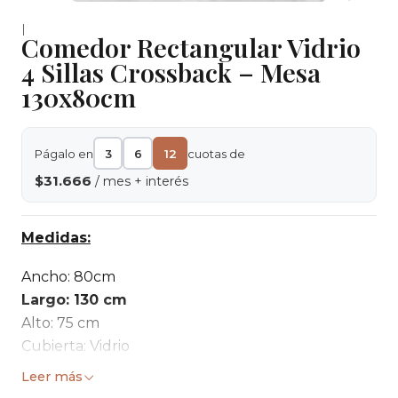
|
Comedor Rectangular Vidrio
4 Sillas Crossback – Mesa
130x80cm
Págalo en
3
6
12
cuotas de
$31.666
/ mes + interés
Medidas:
Ancho: 80cm
Largo: 130 cm
Alto: 75 cm
Cubierta: Vidrio
Patas: DE METAL COLOR MADERA
Leer más