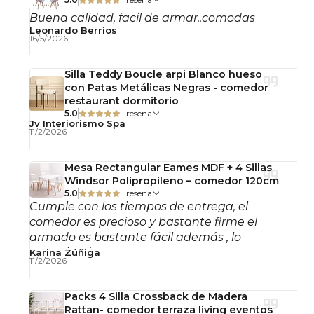
Buena calidad, facil de armar..comodas
Leonardo Berrìos
16/5/2026
Silla Teddy Boucle arpi Blanco hueso
con Patas Metálicas Negras - comedor
restaurant dormitorio
5.0
1 reseña
Jv Interiorismo Spa
11/2/2026
Mesa Rectangular Eames MDF + 4 Sillas
Windsor Polipropileno – comedor 120cm
5.0
1 reseña
Cumple con los tiempos de entrega, el
comedor es precioso y bastante firme el
armado es bastante fácil además , lo
recomiendo!
Karina Zúñiga
11/2/2026
Packs 4 Silla Crossback de Madera
Rattan- comedor terraza living eventos