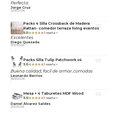
Perfecta.
Uso interior.
Jorge Cruz
No incluye accesorios decorativos.
12/5/2026
Fotografías referenciales.
Packs 4 Silla Crossback de Madera
Rattan- comedor terraza living eventos
5.0
1 reseña
Excelentes
Diego Quezada
11/2/2026
Packs Silla Tulip Patchwork x4
5.0
1 reseña
Buena calidad, facil de armar..comodas
Leonardo Berrìos
16/5/2026
Mesa + 4 Taburetes MDF Wood
5.0
1 reseña
Daniel Álvarez Saldes
2/2/2026