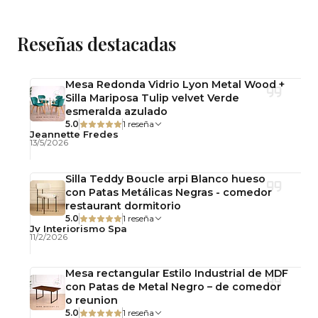
contemporáneo.
Terminación y color
Reseñas destacadas
Patas en color madera. El tono puede presentar
leves variaciones según la iluminación o la
Mesa Redonda Vidrio Lyon Metal Wood +
pantalla desde donde se visualice.
Silla Mariposa Tulip velvet Verde
esmeralda azulado
Mantenimiento y cuidado
5.0
1 reseña
Jeannette Fredes
Limpiar la cubierta de vidrio con un paño suave y
13/5/2026
productos específicos para vidrio. Para las patas,
utilizar un paño seco o ligeramente húmedo,
Silla Teddy Boucle arpi Blanco hueso
con Patas Metálicas Negras - comedor
evitando productos abrasivos.
restaurant dormitorio
5.0
1 reseña
Importante: Este producto se entrega
Jv Interiorismo Spa
11/2/2026
desarmado, con llaves y pernos para su
armado simple.
Mesa rectangular Estilo Industrial de MDF
con Patas de Metal Negro – de comedor
o reunion
Observaciones
5.0
1 reseña