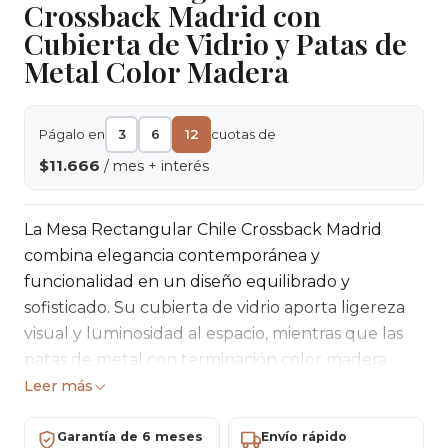
Crossback Madrid con
Cubierta de Vidrio y Patas de
Metal Color Madera
Págalo en
3
6
12
cuotas de
$11.666
/ mes + interés
La Mesa Rectangular Chile Crossback Madrid
combina elegancia contemporánea y
funcionalidad en un diseño equilibrado y
sofisticado. Su cubierta de vidrio aporta ligereza
visual y luminosidad al espacio, mientras que las
patas de metal con terminación color madera
entregan estabilidad, resistencia y un contraste
Leer más
cálido. Una pieza ideal para comedores que
buscan estilo y practicidad en el uso diario.
Garantía de 6 meses
Envío rápido