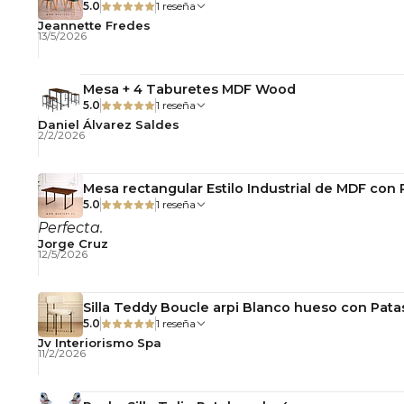
5.0
1 reseña
Jeannette Fredes
13/5/2026
Mesa + 4 Taburetes MDF Wood
5.0
1 reseña
Daniel Álvarez Saldes
2/2/2026
Mesa rectangular Estilo Industrial de MDF con
5.0
1 reseña
Perfecta.
Jorge Cruz
12/5/2026
Silla Teddy Boucle arpi Blanco hueso con Pata
5.0
1 reseña
Jv Interiorismo Spa
11/2/2026