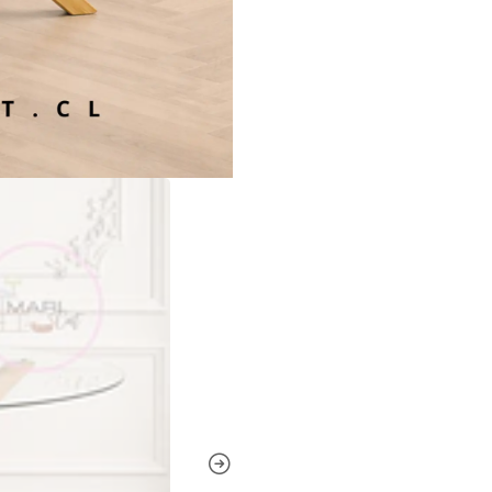
Importante
Producto desarmado
Incluye llaves y pernos p
Uso interior y exterior pro
Consejo
Limpia regularmente el vi
transparencia por más tie
mesa redonda 100 cm, mes
cocina moderna, mesa cafet
chile