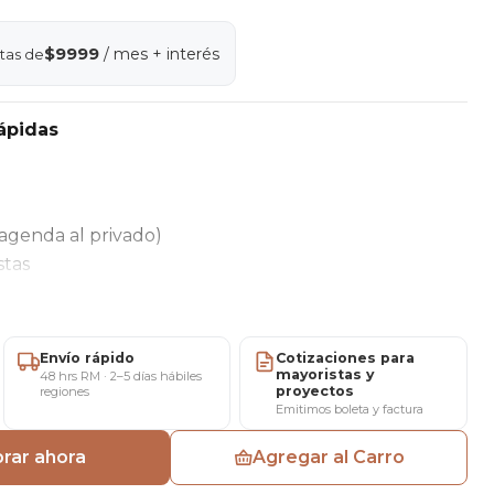
$9999
/ mes + interés
tas de
ápidas
agenda al privado)
stas
plado que aporta amplitud visual, elegancia y fácil
cocinas y espacios modernos.
Envío rápido
Cotizaciones para
mayoristas y
48 hrs RM · 2–5 días hábiles
proyectos
regiones
Emitimos boleta y factura
rar ahora
Agregar al Carro