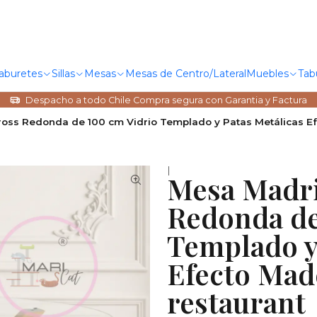
Taburetes
Sillas
Mesas
Mesas de Centro/Lateral
Muebles
Tab
Despacho a todo Chile Compra segura con Garantia y Factura
ss Redonda de 100 cm Vidrio Templado y Patas Metálicas Ef
|
Mesa Madri
Redonda de
Templado y
Efecto Mad
restaurant