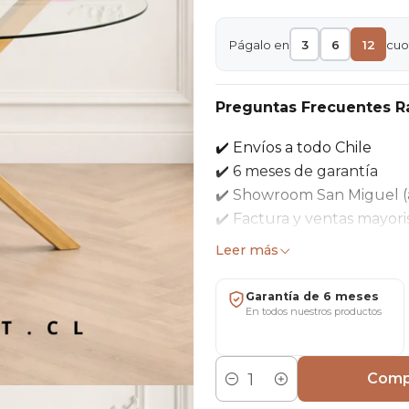
Págalo en
3
6
12
cuo
Preguntas Frecuentes R
✔️ Envíos a todo Chile
✔️ 6 meses de garantía
✔️ Showroom San Miguel (
✔️ Factura y ventas mayori
Leer más
Mesa redonda de vidrio tem
limpieza para comedores, 
Garantía de 6 meses
En todos nuestros productos
Características
Diámetro: 100 cm
Comp
Alto: 75 cm
Cantidad