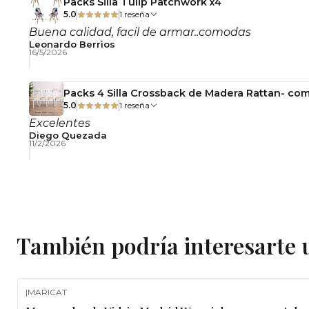
Packs Silla Tulip Patchwork x4
5.0
1 reseña
Buena calidad, facil de armar..comodas
Leonardo Berrìos
16/5/2026
Packs 4 Silla Crossback de Madera Rattan- com
5.0
1 reseña
Excelentes
Diego Quezada
11/2/2026
También podría interesarte 
|
MARICAT
-10%
OFF