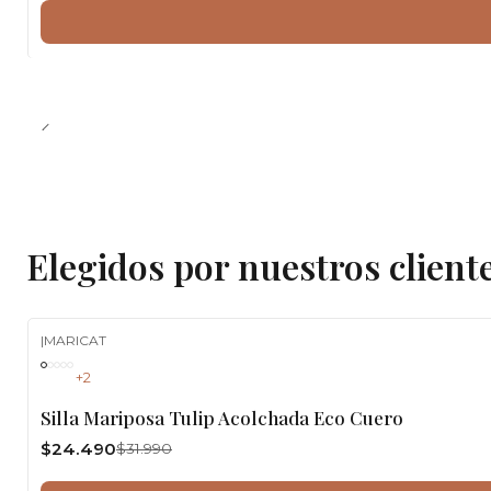
Elegidos por nuestros client
|
MARICAT
-23%
OFF
+2
Silla Mariposa Tulip Acolchada Eco Cuero
$24.490
$31.990