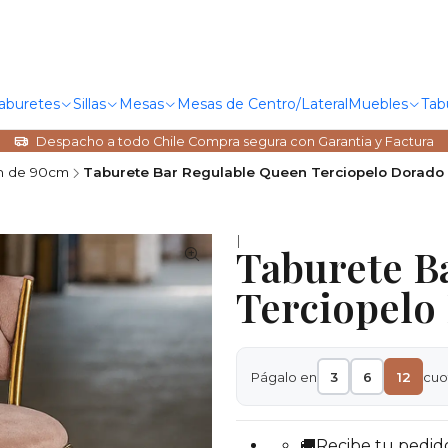
Taburetes
Sillas
Mesas
Mesas de Centro/Lateral
Muebles
Tab
Despacho a todo Chile Compra segura con Garantia y Factura
n de 90cm
Taburete Bar Regulable Queen Terciopelo Dorado
|
Taburete B
Terciopelo
Págalo en
3
6
12
cuo
🚚Recibe tu pedid