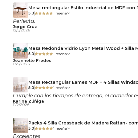
Mesa rectangular Estilo Industrial de MDF con
5.0
1 reseña
Perfecta.
Jorge Cruz
12/5/2026
Mesa Redonda Vidrio Lyon Metal Wood + Silla 
5.0
1 reseña
Jeannette Fredes
13/5/2026
Mesa Rectangular Eames MDF + 4 Sillas Windso
5.0
1 reseña
Cumple con los tiempos de entrega, el comedor es
Karina Zúñiga
11/2/2026
Packs 4 Silla Crossback de Madera Rattan- com
5.0
1 reseña
Excelentes