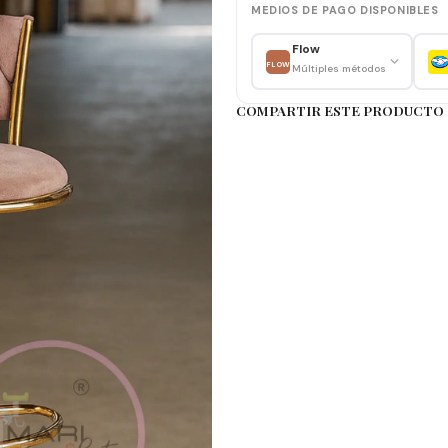
MEDIOS DE PAGO DISPONIBLES
Recuerda que las imág
Si necesitas conocer de
Flow
FLOW
Múltiples métodos
cualquier otra inform
servicio técnico o a tr
COMPARTIR ESTE PRODUCTO