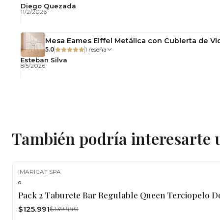
Diego Quezada
11/2/2026
Mesa Eames Eiffel Metálica con Cubierta de Vid
5.0
1 reseña
Esteban Silva
8/5/2026
También podría interesarte 
|
MARICAT SPA
-10%
OFF
Pack 2 Taburete Bar Regulable Queen Terciopelo 
$125.991
$139.990