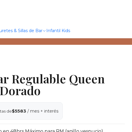
uretes & Sillas de Bar
Infantil Kids
ar Regulable Queen
 Dorado
$5583
/ mes + interés
tas de
o en 48hrs Máximo para RM (anillo vespucio)