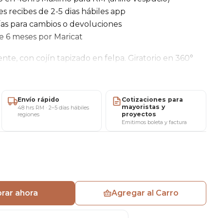
es recibes de 2-5 dias hábiles app
ías para cambios o devoluciones
de 6 meses por Maricat
nte, con cojín tapizado en felpa. Giratorio en 360°
Envío rápido
Cotizaciones para
mayoristas y
48 hrs RM · 2–5 días hábiles
able Mínimo 60cm Máximo 80cm
proyectos
regiones
Emitimos boleta y factura
producto
a desarmado con sus piezas para armar
tas seguro con tu compra, por lo que ofrecemos una
rar ahora
Agregar al Carro
or cualquier daño de fábrica que pueda presentar el
también términos y garantía para más detalles.