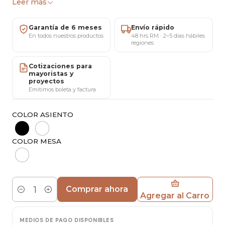
Leer más
Preguntas Frecuentes Rápidas
Garantía de 6 meses
Envío rápido
✔️ Envíos a todo Chile
En todos nuestros productos
48 hrs RM · 2–5 días hábiles
regiones
✔️ 6 meses de garantía
✔️ Showroom San Miguel (agenda al privado)
Cotizaciones para
✔️ Factura y ventas mayoristas
mayoristas y
proyectos
Emitimos boleta y factura
Características
COLOR ASIENTO
Mesa Rectangular Eames
Largo: 130 cm
COLOR MESA
Ancho: 80 cm
Altura: 76 cm
Cubierta: Melamina biselada
Patas: Madera
Comprar ahora
Terminación: Semi mate
Agregar al Carro
Cantidad
4 Sillas Masters
MEDIOS DE PAGO DISPONIBLES