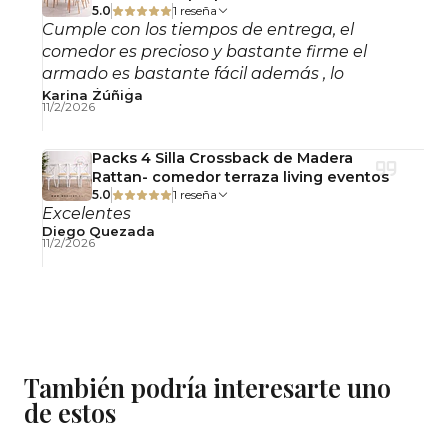
5.0
1 reseña
Cumple con los tiempos de entrega, el
comedor es precioso y bastante firme el
armado es bastante fácil además , lo
recomiendo!
Karina Zúñiga
11/2/2026
Packs 4 Silla Crossback de Madera
Rattan- comedor terraza living eventos
5.0
1 reseña
Excelentes
Diego Quezada
11/2/2026
También podría interesarte uno
de estos