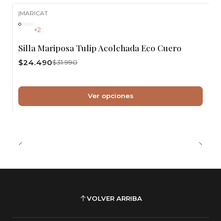
|
MARICAT
-23%
OFF
+2
Silla Mariposa Tulip Acolchada Eco Cuero
$24.490
$31.990
Ver opciones
VOLVER ARRIBA