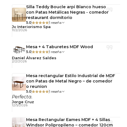
estilo
Silla Teddy Boucle arpi Blanco hueso
con Patas Metálicas Negras - comedor
✔️ Diseño contemporáneo ideal para hogares y
restaurant dormitorio
espacios comerciales
5.0
1 reseña
Jv Interiorismo Spa
11/2/2026
Cuidados
Limpiar la mesa y las sillas con un paño suave
Mesa + 4 Taburetes MDF Wood
5.0
1 reseña
ligeramente húmedo. Evitar productos abrasivos
Daniel Álvarez Saldes
y la exposición prolongada a la humedad para
2/2/2026
conservar el acabado de la melamina y el
polipropileno.
Mesa rectangular Estilo Industrial de MDF
con Patas de Metal Negro – de comedor
o reunion
Importante
5.0
1 reseña
Perfecta.
Producto desarmado.
Jorge Cruz
12/5/2026
Incluye guía de armado, pernos y herramientas.
Contáctenos ante cualquier duda.
Mesa Rectangular Eames MDF + 4 Sillas
Windsor Polipropileno – comedor 120cm