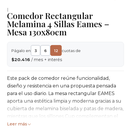
|
Comedor Rectangular
Melamina 4 Sillas Eames –
Mesa 130x80cm
Págalo en
3
6
12
cuotas de
$20.416
/ mes + interés
Este pack de comedor reúne funcionalidad,
diseño y resistencia en una propuesta pensada
para el uso diario. La mesa rectangular EAMES
aporta una estética limpia y moderna gracias a su
cubierta de melamina biselada y patas de madera,
mientras que los sillones Cup complementan el
conjunto con una estructura sólida y un diseño
Leer más