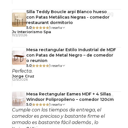
Mantenimiento y cuidado
Silla Teddy Boucle arpi Blanco hueso
con Patas Metálicas Negras - comedor
Limpiar con un paño suave seco o ligeramente
restaurant dormitorio
húmedo. Evitar productos abrasivos. Se
5.0
1 reseña
Jv Interiorismo Spa
recomienda el uso de individuales o protectores
11/2/2026
sobre la cubierta para prolongar la vida útil del
producto.
Mesa rectangular Estilo Industrial de MDF
con Patas de Metal Negro – de comedor
Importante: Este producto se entrega
o reunion
5.0
1 reseña
desarmado, con llaves y pernos para su
Perfecta.
armado simple.
Jorge Cruz
12/5/2026
Observaciones
Mesa Rectangular Eames MDF + 4 Sillas
Uso interior.
Windsor Polipropileno – comedor 120cm
No incluye accesorios decorativos.
5.0
1 reseña
Cumple con los tiempos de entrega, el
Fotografías referenciales.
comedor es precioso y bastante firme el
armado es bastante fácil además , lo