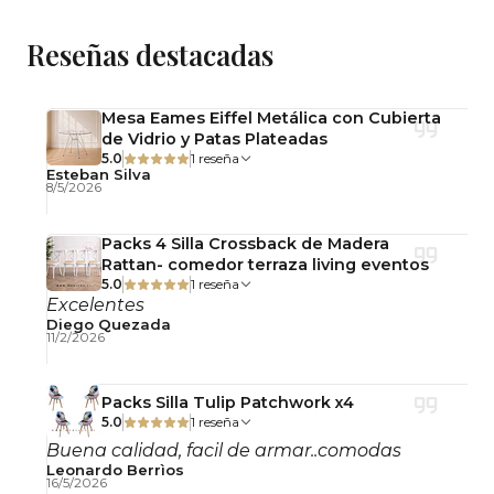
madera, pensados para uso intensivo.
Reseñas destacadas
Características
Diseño contemporáneo de líneas limpias.
Mesa Eames Eiffel Metálica con Cubierta
Formato rectangular ideal para reuniones y uso
de Vidrio y Patas Plateadas
familiar.
5.0
1 reseña
Esteban Silva
Sillones cómodos, firmes y de alta resistencia.
8/5/2026
Conjunto funcional, versátil y fácil de integrar en
Packs 4 Silla Crossback de Madera
distintos estilos de interior.
Rattan- comedor terraza living eventos
5.0
1 reseña
Uso recomendado
Excelentes
Ideal para comedores, cocinas, departamentos,
Diego Quezada
11/2/2026
cafeterías, oficinas y espacios comunes.
Terminación y color
Packs Silla Tulip Patchwork x4
5.0
1 reseña
Terminaciones sobrias y actuales. Los tonos
Buena calidad, facil de armar..comodas
pueden presentar ligeras variaciones según la
Leonardo Berrìos
16/5/2026
iluminación o la pantalla desde donde se visualice.