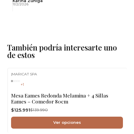
recomiendo!
Karina Zúñiga
11/2/2026
También podría interesarte uno
de estos
|
MARICAT SPA
-10%
OFF
+1
Mesa Eames Redonda Melamina + 4 Sillas
Eames – Comedor 80cm
$125.991
$139.990
Ver opciones