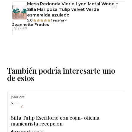
Mesa Redonda Vidrio Lyon Metal Wood +
Silla Mariposa Tulip velvet Verde
esmeralda azulado
5.0
1 reseña
Jeannette Fredes
13/5/2026
También podría interesarte uno
de estos
|
Maricat
-10%
OFF
+1
Silla Tulip Escritorio con cojin- oficina
manicurista recepcion
$41.990