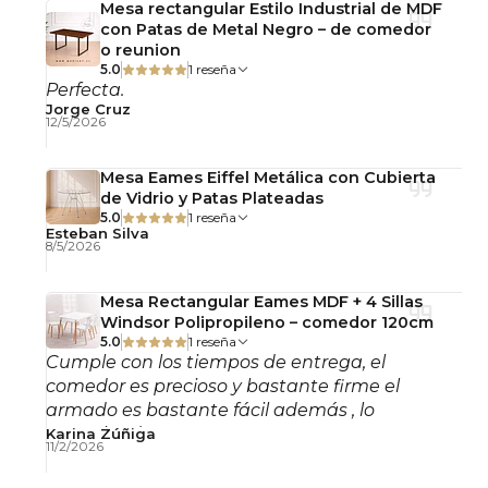
Mesa rectangular Estilo Industrial de MDF
con Patas de Metal Negro – de comedor
o reunion
5.0
1 reseña
Perfecta.
Jorge Cruz
12/5/2026
Mesa Eames Eiffel Metálica con Cubierta
de Vidrio y Patas Plateadas
5.0
1 reseña
Esteban Silva
8/5/2026
Mesa Rectangular Eames MDF + 4 Sillas
Windsor Polipropileno – comedor 120cm
5.0
1 reseña
Cumple con los tiempos de entrega, el
comedor es precioso y bastante firme el
armado es bastante fácil además , lo
recomiendo!
Karina Zúñiga
11/2/2026