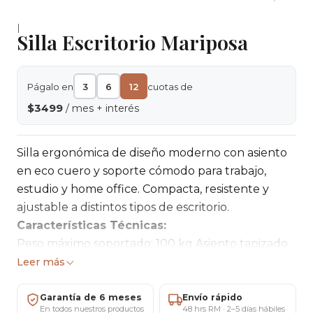
|
Silla Escritorio Mariposa
Págalo en
3
6
12
cuotas de
$3499
/ mes + interés
Silla ergonómica de diseño moderno con asiento
en eco cuero y soporte cómodo para trabajo,
estudio y home office. Compacta, resistente y
ajustable a distintos tipos de escritorio.
Características Técnicas:
Peso máximo soportado: 100 kg Asiento tapizado
en eco cuero Relleno de alta densidad
Leer más
Regulación neumática de altura Rotación de 360°
Ruedas de alta resistencia Alto del espaldar: 32
Garantía de 6 meses
Envío rápido
En todos nuestros productos
48 hrs RM · 2–5 días hábiles