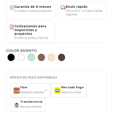
comodidad, resistencia y diseño moderno para
Garantía de 6 meses
Envío rápido
comedores, restaurantes y terrazas.
En todos nuestros productos
48 hrs RM · 2–5 días hábiles
regiones
Características
Cotizaciones para
mayoristas y
Ancho: 48 cm
proyectos
Alto asiento: 45 cm
Emitimos boleta y factura
Alto espaldar: 82 cm
COLOR ASIENTO
Asiento: Polipropileno
Cojín: Ecocuero
Patas: Acero
Resistencia: Hasta 120 kg
MEDIOS DE PAGO DISPONIBLES
Ideal para
Flow
Mercado Pago
FLOW
Múltiples métodos
Hasta 12 cuotas
Comedor
Restaurante
Transferencia
Terraza
Bancaria directa
Cafetería