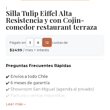
|
Silla Tulip Eiffel Alta
Resistencia y con Cojin-
comedor restaurant terraza
Págalo en
3
6
12
cuotas de
$2499
/ mes + interés
Preguntas Frecuentes Rápidas
✔️ Envíos a todo Chile
✔️ 6 meses de garantía
✔️ Showroom San Miguel (agenda al privado)
✔️ Factura y ventas mayoristas
Leer más
Silla Tulip con cojín acolchado que combina