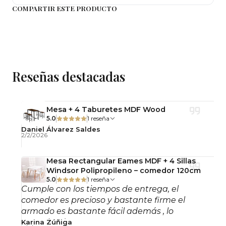
COMPARTIR ESTE PRODUCTO
Oficina
Ventajas
✔️ Cojín acolchado para mayor comodidad
✔️ Estructura resistente hasta 120 kg
Reseñas destacadas
✔️ Diseño moderno y fácil de combinar
✔️ Fácil limpieza y mantenimiento
Mesa + 4 Taburetes MDF Wood
Importante
5.0
1 reseña
Daniel Álvarez Saldes
2/2/2026
Producto desarmado
Incluye herrajes y manual de armado
Mesa Rectangular Eames MDF + 4 Sillas
Uso interior y exterior techado
Windsor Polipropileno – comedor 120cm
5.0
1 reseña
Cumple con los tiempos de entrega, el
Consejo
comedor es precioso y bastante firme el
armado es bastante fácil además , lo
Limpia regularmente el polipropileno y el cojín
recomiendo!
Karina Zúñiga
con un paño suave ligeramente húmedo para