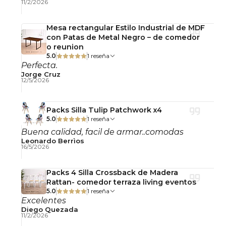
11/2/2026
conservar su apariencia.
Mesa rectangular Estilo Industrial de MDF
silla tulip, silla eiffel, silla comedor moderna, silla
con Patas de Metal Negro – de comedor
polipropileno, silla restaurante, silla terraza, silla
o reunion
5.0
1 reseña
tulip chile, silla comedor resistente
Perfecta.
Jorge Cruz
12/5/2026
Packs Silla Tulip Patchwork x4
5.0
1 reseña
Buena calidad, facil de armar..comodas
Leonardo Berrìos
16/5/2026
Packs 4 Silla Crossback de Madera
Rattan- comedor terraza living eventos
5.0
1 reseña
Excelentes
Diego Quezada
11/2/2026