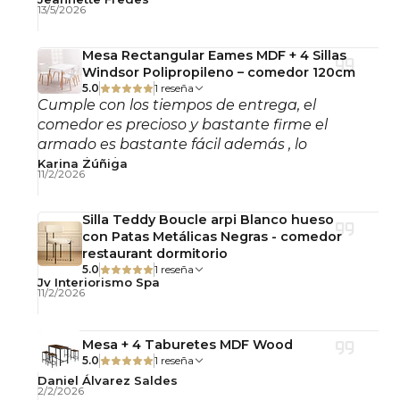
13/5/2026
diseño equilibrado permite utilizarla tanto en
hogares como en proyectos comerciales de alto
Mesa Rectangular Eames MDF + 4 Sillas
tráfico.
Windsor Polipropileno – comedor 120cm
5.0
1 reseña
Calidad y Durabilidad
Cumple con los tiempos de entrega, el
Fabricada con estructura tubular de acero
comedor es precioso y bastante firme el
cromado y tapizado en tela poliéster tipo lino,
armado es bastante fácil además , lo
materiales reconocidos por su resistencia,
recomiendo!
Karina Zúñiga
11/2/2026
estabilidad y larga vida útil.
Su estructura firme y estable está diseñada para
Silla Teddy Boucle arpi Blanco hueso
soportar el uso frecuente, manteniendo
con Patas Metálicas Negras - comedor
restaurant dormitorio
comodidad, resistencia y una excelente apariencia
5.0
1 reseña
estética con el paso del tiempo.
Jv Interiorismo Spa
11/2/2026
Detalles del Producto
Estructura: Tubo de acero cromado
Mesa + 4 Taburetes MDF Wood
Asiento: Espuma de alta densidad tapizada en tela
5.0
1 reseña
lino poliéster
Daniel Álvarez Saldes
2/2/2026
Respaldo: Espuma de alta densidad tapizada en