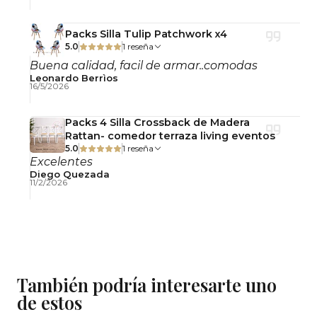
tela lino poliéster
Base/Patas: Metal cromado con terminación
Packs Silla Tulip Patchwork x4
5.0
1 reseña
brillante
Buena calidad, facil de armar..comodas
Tapillas: Antideslizantes incluidas en las 4 patas
Leonardo Berrìos
Acabado: Cromado brillante + tapizado en tela
16/5/2026
lino
Packs 4 Silla Crossback de Madera
Alto total: 83 cm
Rattan- comedor terraza living eventos
Alto del asiento: 49 cm
5.0
1 reseña
Alto del respaldo: 36 cm
Excelentes
Diego Quezada
Ancho total: 50 cm
11/2/2026
Profundidad total: 57 cm
Ancho del asiento: 50 cm
Profundidad del asiento: 50 cm
Uso: Interior
Producto armado: No
También podría interesarte uno
Usos Recomendados
de estos
Comedores