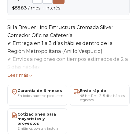
$5583
/ mes + interés
Silla Breuer Lino Estructura Cromada Silver
Comedor Oficina Cafetería
✔ Entrega en 1 a 3 días hábiles dentro de la
Región Metropolitana (Anillo Vespucio)
✔ Envíos a regiones con tiempos estimados de 2 a
5 días hábiles
✔ Pago seguro mediante tarjetas de crédito,
Leer más
débito o transferencia bancaria
✔ 5 días para cambios o devoluciones según
Garantía de 6 meses
Envío rápido
En todos nuestros productos
48 hrs RM · 2–5 días hábiles
condiciones vigentes
regiones
✔ 6 meses de garantía por defectos de fabricación
respaldada por MARICAT®
Cotizaciones para
mayoristas y
✔ Showroom ubicado en San Miguel, Santiago
proyectos
Emitimos boleta y factura
(atención con cita previa)