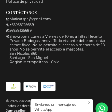
Política de privacidad
CONTÁCTANOS
Maricatspa@gmail.com
+56958125689
56958125689
Showroom. Lunes a Viernes de 10hrs a 18hrs Recinto
Privado Bodegas Innova Todo visitante debe presentar
carnet físico. No se permite el acceso a menores de 18
años. No se permite el acceso a mascotas.
San Nicolas 860
Santiago - San Miguel
Región Metropolitana - Chile
2026 Maricat.
Envíanos un mensaje de
Todos los derechos reservados.
Desarrollado por
WhatsApp
Jumpseller
.