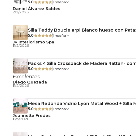
5.0
1 reseña
Daniel Álvarez Saldes
2/2/2026
Silla Teddy Boucle arpi Blanco hueso con Pata
5.0
1 reseña
Jv Interiorismo Spa
11/2/2026
Packs 4 Silla Crossback de Madera Rattan- com
5.0
1 reseña
Excelentes
Diego Quezada
11/2/2026
Mesa Redonda Vidrio Lyon Metal Wood + Silla 
5.0
1 reseña
Jeannette Fredes
13/5/2026