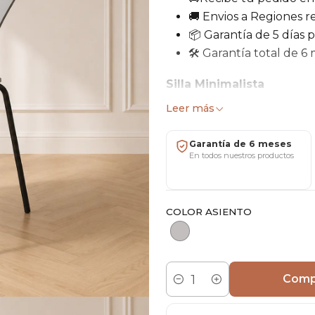
🚚 Envios a Regiones re
📦 Garantía de 5 días 
🛠 Garantía total de 6
Silla Minimalista
Leer más
✨ Estilo europeo, moderno 
Garantía de 6 meses
Ideal para comedor, oficina
En todos nuestros productos
Medidas
Ancho: 47 cm
COLOR ASIENTO
Altura asiento: 45 cm
Altura total: 79 cm
Comp
Cantidad
Profundidad: 40 cm