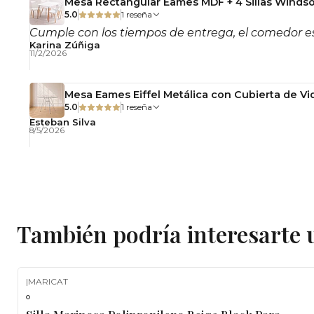
Mesa Rectangular Eames MDF + 4 Sillas Windso
5.0
1 reseña
Cumple con los tiempos de entrega, el comedor es
Karina Zúñiga
11/2/2026
Mesa Eames Eiffel Metálica con Cubierta de Vid
5.0
1 reseña
Esteban Silva
8/5/2026
También podría interesarte 
|
MARICAT
-11%
OFF