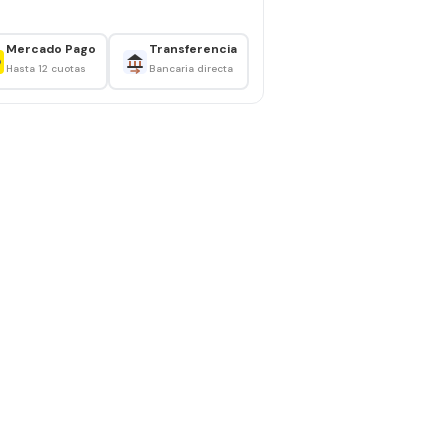
Mercado Pago
Transferencia
Hasta 12 cuotas
Bancaria directa
ta resistencia.
bado Negro Black.
 con paño húmedo y jabón neutro.
ita productos abrasivos, usa limpiadores suaves.
rgar ni pararse sobre la silla.