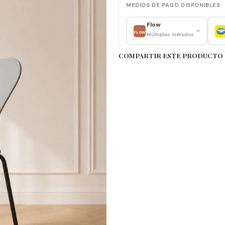
MEDIOS DE PAGO DISPONIBLES
Materiales
Flow
FLOW
Múltiples métodos
Asiento: Polipropileno de al
COMPARTIR ESTE PRODUCTO
Estructura: Metal con aca
Cuidados de la silla
1. Limpieza fácil: limpiar
2. Protección del metal: ev
3. Uso adecuado: no sobreca