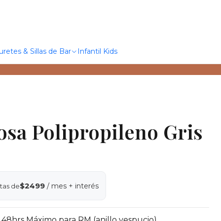
uretes & Sillas de Bar
Infantil Kids
osa Polipropileno Gris
$2499
/ mes + interés
tas de
 48hrs Máximo para RM (anillo vespucio)