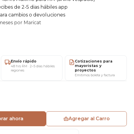
cibes de 2-5 dias hábiles app
para cambios o devoluciones
 meses por Maricat
y versátil
Envío rápido
Cotizaciones para
, cafetería o espacios decorativos.
mayoristas y
48 hrs RM · 2–5 días hábiles
proyectos
regiones
Emitimos boleta y factura
rar ahora
Agregar al Carro