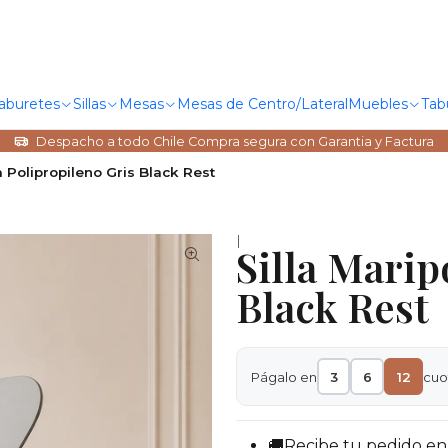
Taburetes
Sillas
Mesas
Mesas de Centro/Lateral
Muebles
Tab
Despacho a todo Chile Compra segura con Garantia y Factura
a Polipropileno Gris Black Rest
|
Silla Marip
Black Rest
Págalo en
3
6
12
cuo
🚚Recibe tu pedido en