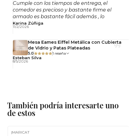
Cumple con los tiempos de entrega, el
para conservar la superficie en óptimas
comedor es precioso y bastante firme el
condiciones.
armado es bastante fácil además , lo
recomiendo!
Karina Zúñiga
Importante: Este producto se entrega
11/2/2026
desarmado, con llaves y pernos para su
Mesa Eames Eiffel Metálica con Cubierta
armado simple.
de Vidrio y Patas Plateadas
5.0
1 reseña
Observaciones
Esteban Silva
8/5/2026
Uso interior.
No incluye accesorios decorativos.
Fotografías referenciales.
También podría interesarte uno
de estos
|
MARICAT