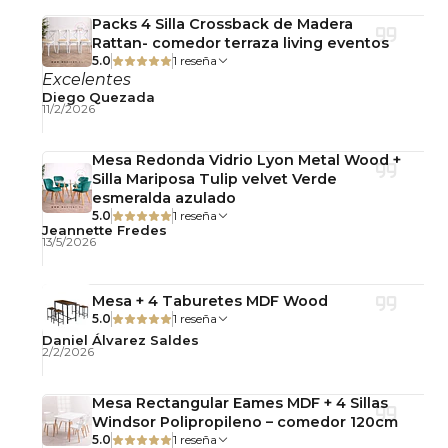
Formato circular que favorece la circulación y el
Packs 4 Silla Crossback de Madera
Rattan- comedor terraza living eventos
encuentro.
5.0
1 reseña
Estructura sólida y equilibrada.
Excelentes
Diego Quezada
Fácil mantención y alta durabilidad.
11/2/2026
Uso recomendado
Mesa Redonda Vidrio Lyon Metal Wood +
Ideal para comedores, cocinas, departamentos,
Silla Mariposa Tulip velvet Verde
cafeterías y espacios contemporáneos.
esmeralda azulado
5.0
1 reseña
Jeannette Fredes
Terminación y color
13/5/2026
Disponible en blanco y negro. El tono puede
presentar leves variaciones según la iluminación
Mesa + 4 Taburetes MDF Wood
ambiental o la pantalla desde donde se visualice.
5.0
1 reseña
Daniel Álvarez Saldes
2/2/2026
Mantenimiento y cuidado
Limpiar con un paño suave seco o ligeramente
Mesa Rectangular Eames MDF + 4 Sillas
húmedo. Evitar productos abrasivos. Se
Windsor Polipropileno – comedor 120cm
recomienda el uso de individuales o protectores
5.0
1 reseña