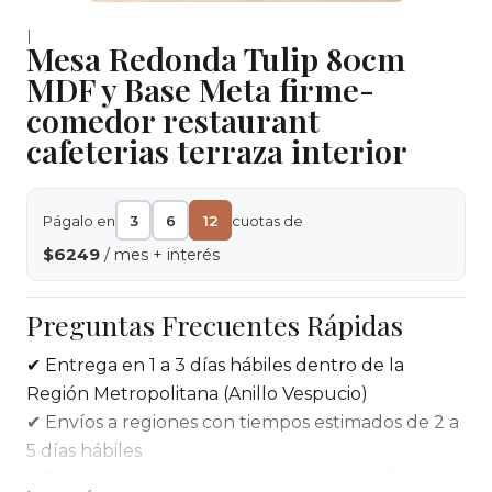
|
Mesa Redonda Tulip 80cm
MDF y Base Meta firme-
comedor restaurant
cafeterias terraza interior
Págalo en
3
6
12
cuotas de
$6249
/ mes + interés
Preguntas Frecuentes Rápidas
✔ Entrega en 1 a 3 días hábiles dentro de la
Región Metropolitana (Anillo Vespucio)
✔ Envíos a regiones con tiempos estimados de 2 a
5 días hábiles
✔ Pago seguro mediante tarjetas de crédito,