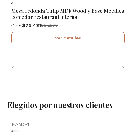
-10%
OFF
Mesa redonda Tulip MDF Wood y Base Metálica
Agotado
comedor restaurant interior
$76.491
$84.990
desde
Ver detalles
Elegidos por nuestros clientes
|
MARICAT
-10%
OFF