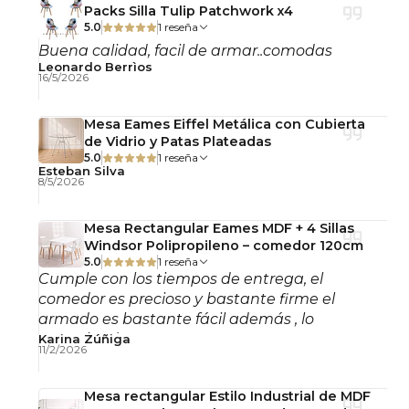
Packs Silla Tulip Patchwork x4
Cuidados
5.0
1 reseña
Buena calidad, facil de armar..comodas
Limpiar con un paño suave ligeramente húmedo.
Leonardo Berrìos
Secar después de la limpieza y evitar la exposición
16/5/2026
permanente a la lluvia o humedad para
prolongar la vida útil del acero y la cubierta.
Mesa Eames Eiffel Metálica con Cubierta
de Vidrio y Patas Plateadas
5.0
1 reseña
Importante
Esteban Silva
8/5/2026
Producto desarmado.
Incluye guía de armado, pernos y herramientas.
Mesa Rectangular Eames MDF + 4 Sillas
Windsor Polipropileno – comedor 120cm
Contáctenos ante cualquier duda.
5.0
1 reseña
Cumple con los tiempos de entrega, el
comedor es precioso y bastante firme el
armado es bastante fácil además , lo
recomiendo!
Karina Zúñiga
11/2/2026
Mesa rectangular Estilo Industrial de MDF