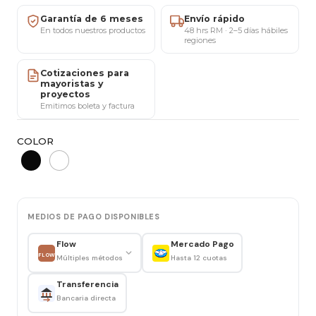
✔️ Envíos a todo Chile
Garantía de 6 meses
Envío rápido
✔️ 6 meses de garantía
En todos nuestros productos
48 hrs RM · 2–5 días hábiles
regiones
✔️ Showroom San Miguel (agenda al privado)
✔️ Factura y ventas mayoristas
Cotizaciones para
mayoristas y
Características
proyectos
Emitimos boleta y factura
Mesa Redonda Tulip
COLOR
Diámetro: 100 cm
Altura: 75 cm
Peso: 9,5 kg
Cubierta: Melamina
Base: Acero inoxidable
MEDIOS DE PAGO DISPONIBLES
Flow
Mercado Pago
4 Sillas Tolix
FLOW
Múltiples métodos
Hasta 12 cuotas
Ancho: 41 cm
Altura asiento: 45 cm
Transferencia
Bancaria directa
Altura total: 82 cm