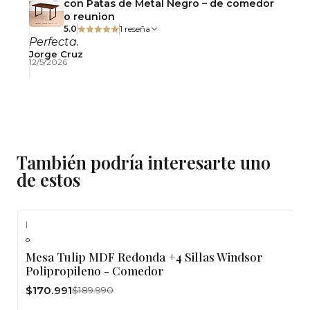
con Patas de Metal Negro – de comedor
o reunion
5.0
1 reseña
Perfecta.
Jorge Cruz
12/5/2026
También podría interesarte uno
de estos
|
-10%
OFF
Mesa Tulip MDF Redonda +4 Sillas Windsor
Agotado
Polipropileno - Comedor
$170.991
$189.990