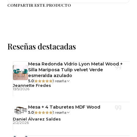
Estructura: Acero
COMPARTIR ESTE PRODUCTO
Usos
Comedor
Cocina
Reseñas destacadas
Terraza techada
Cafetería
Mesa Redonda Vidrio Lyon Metal Wood +
Ventajas
Silla Mariposa Tulip velvet Verde
esmeralda azulado
✔️ Estructura metálica resistente y de larga
5.0
1 reseña
Jeannette Fredes
duración
13/5/2026
✔️ Mesa con base de acero inoxidable de
excelente estabilidad
Mesa + 4 Taburetes MDF Wood
✔️ Sillas fáciles de limpiar y mantener
5.0
1 reseña
Daniel Álvarez Saldes
✔️ Diseño industrial que combina con ambientes
2/2/2026
modernos