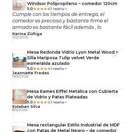
Windsor Polipropileno – comedor 120cm
acabado de la mesa y las sillas.
5.0
1 reseña
Cumple con los tiempos de entrega, el
Importante
comedor es precioso y bastante firme el
armado es bastante fácil además , lo
Producto desarmado.
recomiendo!
Karina Zúñiga
11/2/2026
Incluye guía de armado, pernos y herramientas.
Contáctenos ante cualquier duda.
Mesa Redonda Vidrio Lyon Metal Wood +
Silla Mariposa Tulip velvet Verde
esmeralda azulado
5.0
1 reseña
Jeannette Fredes
13/5/2026
Mesa Eames Eiffel Metálica con Cubierta
de Vidrio y Patas Plateadas
5.0
1 reseña
Esteban Silva
8/5/2026
Mesa rectangular Estilo Industrial de MDF
con Patas de Metal Negro – de comedor