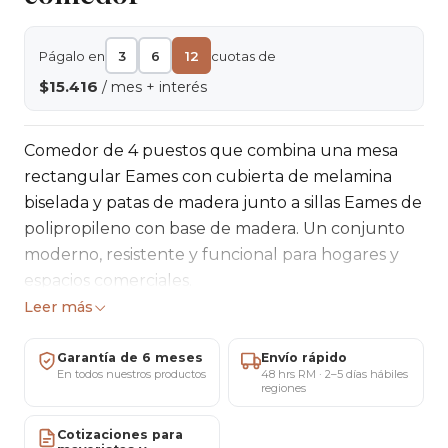
Págalo en
3
6
12
cuotas de
$15.416
/ mes + interés
Comedor de 4 puestos que combina una mesa
rectangular Eames con cubierta de melamina
biselada y patas de madera junto a sillas Eames de
polipropileno con base de madera. Un conjunto
moderno, resistente y funcional para hogares y
espacios comerciales.
Leer más
Preguntas Frecuentes Rápidas
Garantía de 6 meses
Envío rápido
✔️ Envíos a todo Chile
En todos nuestros productos
48 hrs RM · 2–5 días hábiles
regiones
✔️ 6 meses de garantía
✔️ Showroom San Miguel (agenda al privado)
Cotizaciones para
✔️ Factura y ventas mayoristas