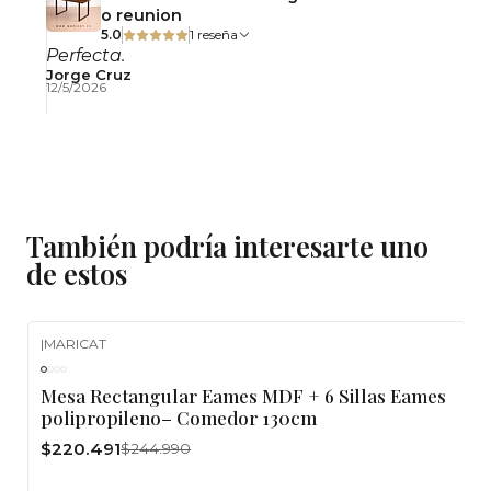
o reunion
5.0
1 reseña
Perfecta.
Jorge Cruz
12/5/2026
También podría interesarte uno
de estos
|
MARICAT
-10%
OFF
Mesa Rectangular Eames MDF + 6 Sillas Eames
polipropileno– Comedor 130cm
$220.491
$244.990