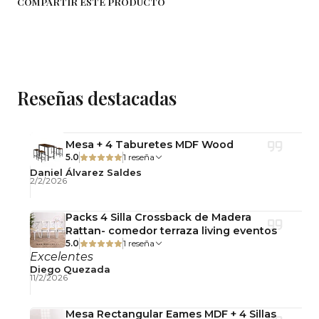
COMPARTIR ESTE PRODUCTO
Usos
Comedor
Cocina
Departamento
Reseñas destacadas
Cafetería
Ventajas
Mesa + 4 Taburetes MDF Wood
5.0
1 reseña
✔️ Diseño moderno y atemporal
Daniel Álvarez Saldes
✔️ Sillas livianas y resistentes para uso diario
2/2/2026
✔️ Mesa compacta ideal para 4 personas
✔️ Materiales fáciles de limpiar y mantener
Packs 4 Silla Crossback de Madera
Rattan- comedor terraza living eventos
5.0
1 reseña
Cuidados
Excelentes
Diego Quezada
Limpiar con un paño suave ligeramente húmedo.
11/2/2026
Evitar productos abrasivos y la exposición
prolongada a la humedad para conservar el
Mesa Rectangular Eames MDF + 4 Sillas