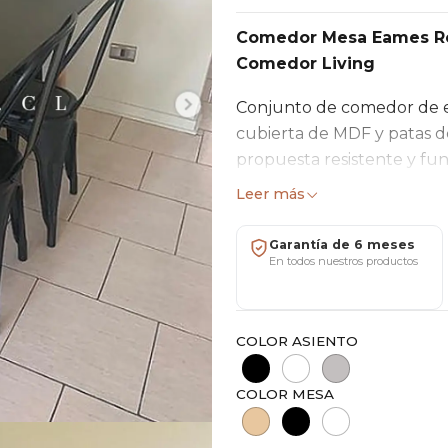
Comedor Mesa Eames Rec
Comedor Living
Conjunto de comedor de e
cubierta de MDF y patas de
propuesta resistente y fun
contemporáneos.
Leer más
Preguntas Frecuentes R
Garantía de 6 meses
En todos nuestros productos
✔️ Envíos a todo Chile
✔️ 6 meses de garantía
✔️ Showroom San Miguel (
COLOR ASIENTO
✔️ Factura y ventas mayori
Características
COLOR MESA
Mesa