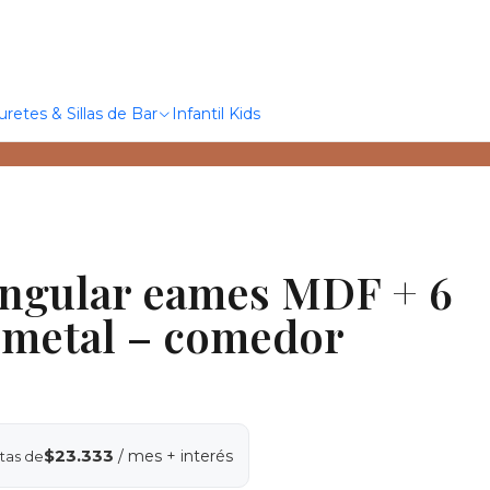
uretes & Sillas de Bar
Infantil Kids
ngular eames MDF + 6
x metal – comedor
$23.333
/ mes + interés
tas de