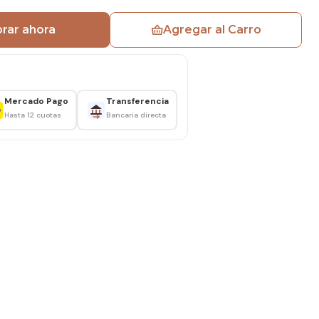
rar ahora
Agregar al Carro
ación melamina biselada
Mercado Pago
Transferencia
Hasta 12 cuotas
Bancaria directa