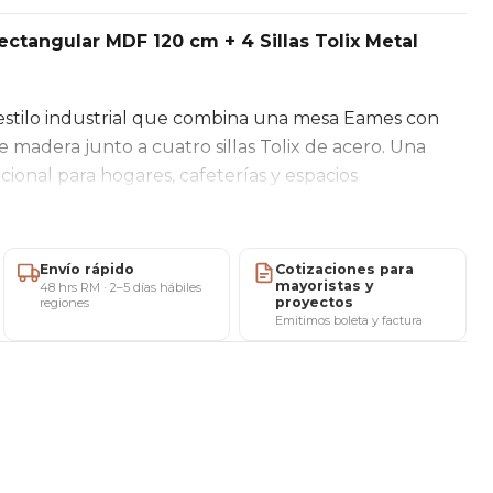
tangular MDF 120 cm + 4 Sillas Tolix Metal
stilo industrial que combina una mesa Eames con
 madera junto a cuatro sillas Tolix de acero. Una
cional para hogares, cafeterías y espacios
ápidas
Envío rápido
Cotizaciones para
mayoristas y
48 hrs RM · 2–5 días hábiles
proyectos
regiones
Emitimos boleta y factura
agenda al privado)
stas