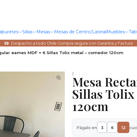
Taburetes
Sillas
Mesas
Mesas de Centro/Lateral
Muebles
Tab
Despacho a todo Chile Compra segura con Garantia y Factura
ular eames MDF + 6 Sillas Tolix metal – comedor 120cm
|
Mesa Recta
Sillas Toli
120cm
Págalo en
3
6
12
cuo