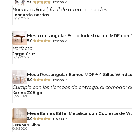
5.0
1 reseña
Buena calidad, facil de armar..comodas
Leonardo Berrìos
16/5/2026
Mesa rectangular Estilo Industrial de MDF con
5.0
1 reseña
Perfecta.
Jorge Cruz
12/5/2026
Mesa Rectangular Eames MDF + 4 Sillas Windso
5.0
1 reseña
Cumple con los tiempos de entrega, el comedor es
Karina Zúñiga
11/2/2026
Mesa Eames Eiffel Metálica con Cubierta de Vid
5.0
1 reseña
Esteban Silva
8/5/2026