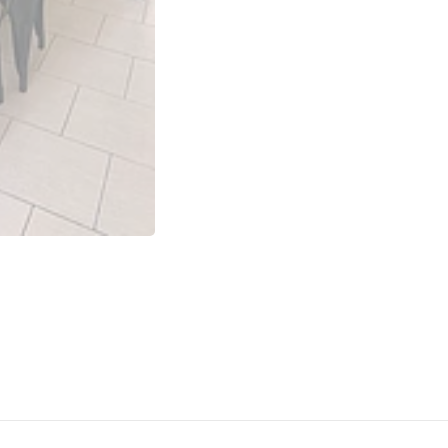
✔️ Secar inmediatamente c
Importante
✔️ Producto desarmado.
✔️ Incluye guía de armado
✔️ Contáctenos ante cualq