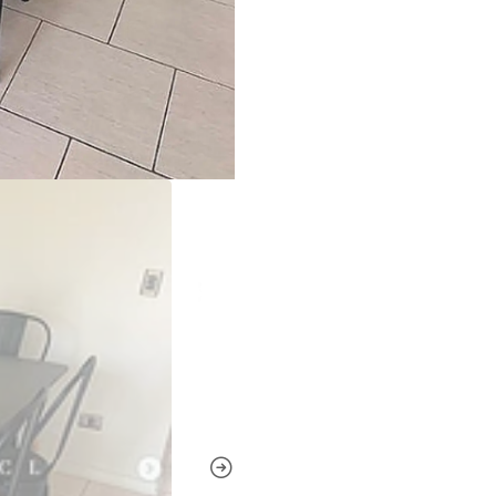
Usos
Comedor
Living comedor
Cafetería
Restaurante
Ventajas
✔️ Diseño industrial fácil 
✔️ Mesa resistente con est
✔️ Sillas de acero firmes, d
✔️ Ideal para uso residencia
Cuidados
✔️ Limpiar la mesa y las s
✔️ No utilizar productos ab
✔️ Evitar la exposición pr