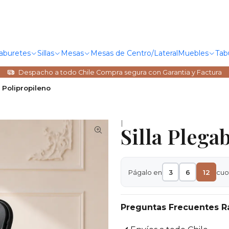
Taburetes
Sillas
Mesas
Mesas de Centro/Lateral
Muebles
Tab
Despacho a todo Chile Compra segura con Garantia y Factura
e Polipropileno
|
Silla Plega
Págalo en
3
6
12
cuo
Preguntas Frecuentes R