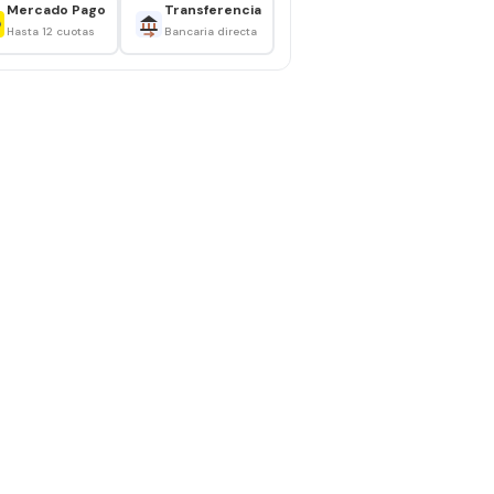
Mercado Pago
Transferencia
Hasta 12 cuotas
Bancaria directa
cil almacenamiento
ara uso frecuente
rtar
imiento
tegido