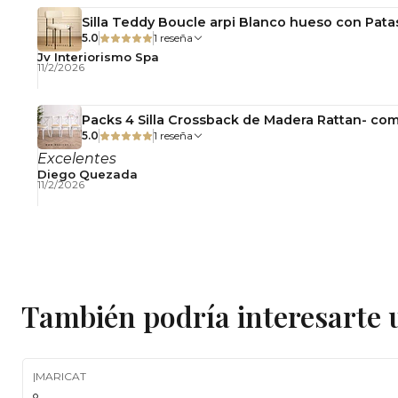
Silla Teddy Boucle arpi Blanco hueso con Pata
5.0
1 reseña
Jv Interiorismo Spa
11/2/2026
Packs 4 Silla Crossback de Madera Rattan- com
5.0
1 reseña
Excelentes
Diego Quezada
11/2/2026
También podría interesarte 
|
MARICAT
-11%
OFF