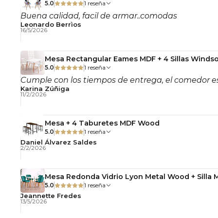
5.0
1 reseña
Buena calidad, facil de armar..comodas
Leonardo Berrìos
16/5/2026
Mesa Rectangular Eames MDF + 4 Sillas Windso
5.0
1 reseña
Cumple con los tiempos de entrega, el comedor es
Karina Zúñiga
11/2/2026
Mesa + 4 Taburetes MDF Wood
5.0
1 reseña
Daniel Álvarez Saldes
2/2/2026
Mesa Redonda Vidrio Lyon Metal Wood + Silla 
5.0
1 reseña
Jeannette Fredes
13/5/2026