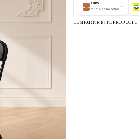
Eventos
Flow
FLOW
Múltiples métodos
Restaurante
Terraza
COMPARTIR ESTE PRODUCTO
Salas multipropósito
Ventajas
✔️ Sistema plegable de fá
✔️ Estructura resistente p
✔️ Liviana y fácil de transpo
✔️ Fácil limpieza y manten
Importante
Producto armado
Uso interior y exterior pro
Consejo