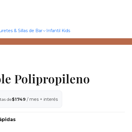
uretes & Sillas de Bar
Infantil Kids
ble Polipropileno
$1749
/ mes + interés
tas de
ápidas