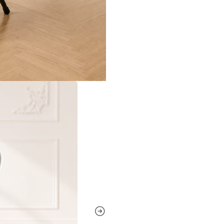
Pliega la silla cuando no e
útil.
silla plegable, silla plegable
polipropileno, silla plegabl