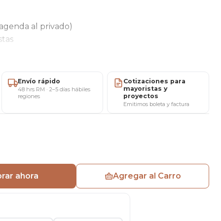
agenda al privado)
stas
sistente que permite optimizar espacios y contar con
 los necesites.
Envío rápido
Cotizaciones para
mayoristas y
48 hrs RM · 2–5 días hábiles
proyectos
regiones
Emitimos boleta y factura
ileno color negro
rar ahora
Agregar al Carro