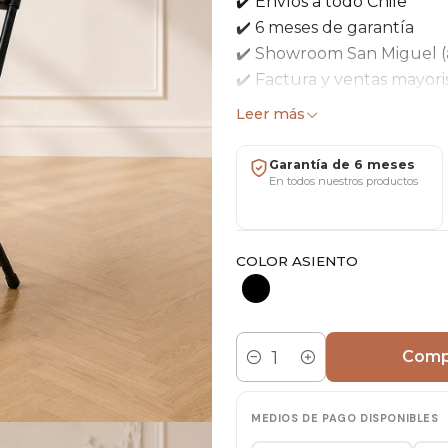
✔️ Envíos a todo Chile
✔️ 6 meses de garantía
✔️ Showroom San Miguel (
✔️ Factura y ventas mayori
Leer más
Silla plegable liviana y re
asientos adicionales cuando
Garantía de 6 meses
En todos nuestros productos
Características
Material: Metal y Poliprop
COLOR ASIENTO
Ancho: 44 cm
Profundidad: 54 cm
Alto: 84 cm
Formato: Plegable
Comp
Cantidad
Ideal para
MEDIOS DE PAGO DISPONIBLES
Comedor