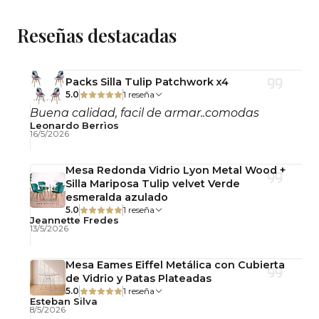
Ancho: 80 cm
Reseñas destacadas
Largo: 120 cm
Alto: 75 cm
Cubierta: Vidrio 10 mm
Packs Silla Tulip Patchwork x4
Patas: de Metal con acabado color Madera
5.0
1 reseña
Buena calidad, facil de armar..comodas
Importante:
Leonardo Berrìos
16/5/2026
* Todos nuestros Productos se entregan
Mesa Redonda Vidrio Lyon Metal Wood +
desarmados, cada mueble incluye su llave de
Silla Mariposa Tulip velvet Verde
ajuste y manual de armado.
esmeralda azulado
5.0
1 reseña
* Contaras con una garantía de 6 meses (solo por
Jeannette Fredes
13/5/2026
daños de fábrica)
* Si tienes dudas sobre este comedor contáctanos
Mesa Eames Eiffel Metálica con Cubierta
al Privado.
de Vidrio y Patas Plateadas
* En algunos casos las imágenes, medidas y
5.0
1 reseña
Esteban Silva
colores, así como sus nombres, son meramente
8/5/2026