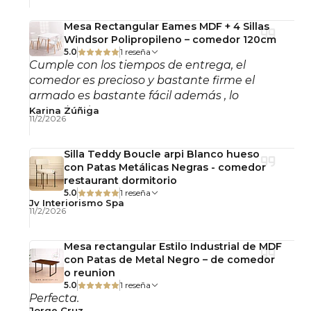
orientativos. Todo lo percibido en pantalla puede
verse alterado por muchos factores, entre ellos, el
Mesa Rectangular Eames MDF + 4 Sillas
Windsor Polipropileno – comedor 120cm
calibrado de la misma, la luz de ambiente, el
5.0
1 reseña
ángulo de visualización, entre otros. Si el cliente
Cumple con los tiempos de entrega, el
estima conocer con detalle estos datos deberá
comedor es precioso y bastante firme el
armado es bastante fácil además , lo
consultar con nuestro servicio técnico, pues las
recomiendo!
Karina Zúñiga
devoluciones por motivos técnicos correrán a su
11/2/2026
cargo.
Silla Teddy Boucle arpi Blanco hueso
con Patas Metálicas Negras - comedor
restaurant dormitorio
5.0
1 reseña
Jv Interiorismo Spa
11/2/2026
Mesa rectangular Estilo Industrial de MDF
con Patas de Metal Negro – de comedor
o reunion
5.0
1 reseña
Perfecta.
Jorge Cruz