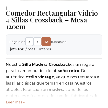
|
Comedor Rectangular Vidrio
4 Sillas Crossback – Mesa
120cm
Págalo en
3
6
12
cuotas de
$29.166
/ mes + interés
Nuestra
Silla Madera Crossback
es un regalo
para los enamorados del
diseño retro
. De
auténtico
estilo vintage
, ya que nos recuerda a
las sillas clásicas que tenían en casa nuestros
abuelos. Fabricada en
madera
, uno de los
materiales más apreciados por los fabricantes de
muebles, pues se adapta perfectamente a
Leer más