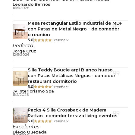
• Tablero con diseño de mármol y estante de
Leonardo Berrìos
16/5/2026
vidrio templado
Mesa rectangular Estilo Industrial de MDF
• Peso: 13.6 Kg
con Patas de Metal Negro – de comedor
o reunion
• Capacidad máxima de carga estática: 30 kg.
5.0
1 reseña
Perfecta.
Jorge Cruz
12/5/2026
Silla Teddy Boucle arpi Blanco hueso
con Patas Metálicas Negras - comedor
restaurant dormitorio
5.0
1 reseña
Jv Interiorismo Spa
11/2/2026
Packs 4 Silla Crossback de Madera
Rattan- comedor terraza living eventos
5.0
1 reseña
Excelentes
Diego Quezada