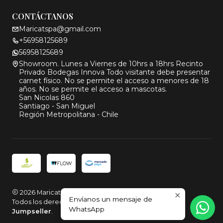
CONTÁCTANOS
Maricatspa@gmail.com
+56958125689
56958125689
Showroom. Lunes a Viernes de 10hrs a 18hrs Recinto
Privado Bodegas Innova Todo visitante debe presentar
carnet físico. No se permite el acceso a menores de 18
años. No se permite el acceso a mascotas.
San Nicolas 860
Santiago - San Miguel
Región Metropolitana - Chile
2026 Maricat.
Envíanos un mensaje de
Todos los derechos reservados.
Desarrollado por
WhatsApp
Jumpseller
.