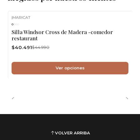
|
MARICAT
-10%
OFF
Silla Windsor Cross de Madera -comedor
restaurant
$40.491
$44.990
Ver opciones
VOLVER ARRIBA