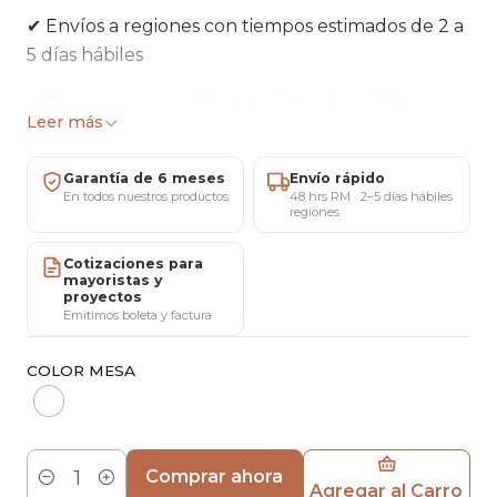
✔ Envíos a regiones con tiempos estimados de 2 a
5 días hábiles
✔ Pago seguro mediante tarjetas de crédito,
Leer más
débito o transferencia bancaria
Garantía de 6 meses
Envío rápido
✔ 5 días para cambios o devoluciones según
En todos nuestros productos
48 hrs RM · 2–5 días hábiles
condiciones vigentes
regiones
✔ 6 meses de garantía por defectos de fabricación
Cotizaciones para
mayoristas y
respaldada por MARICAT®
proyectos
Emitimos boleta y factura
✔ Showroom ubicado en San Miguel, Santiago
(atención con cita previa)
COLOR MESA
✔ Atención personalizada por WhatsApp o
teléfono: +56 9 5812 56898
Comprar ahora
Agregar al Carro
Cantidad
✔ Factura y boleta disponibles para empresas y