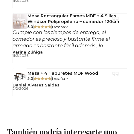
11/2/2026
Mesa Rectangular Eames MDF + 4 Sillas
Windsor Polipropileno – comedor 120cm
5.0
1 reseña
Cumple con los tiempos de entrega, el
comedor es precioso y bastante firme el
armado es bastante fácil además , lo
recomiendo!
Karina Zúñiga
11/2/2026
Mesa + 4 Taburetes MDF Wood
5.0
1 reseña
Daniel Álvarez Saldes
2/2/2026
También podría interesarte uno