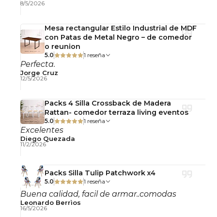
uniforme.
8/5/2026
La estructura está construida en
acero con
Mesa rectangular Estilo Industrial de MDF
acabado efecto madera texturizado
,
con Patas de Metal Negro – de comedor
o reunion
proporcionando firmeza, durabilidad y una
5.0
1 reseña
apariencia cálida que complementa
Perfecta.
perfectamente la cubierta.
Jorge Cruz
12/5/2026
Además, incorpora
soportes reguladores de
Packs 4 Silla Crossback de Madera
nivelación
, permitiendo corregir pequeños
Rattan- comedor terraza living eventos
desniveles del piso y proteger la superficie de
5.0
1 reseña
Excelentes
apoyo.
Diego Quezada
11/2/2026
Detalles del Producto
Medida 140 cm
Packs Silla Tulip Patchwork x4
5.0
1 reseña
Largo: 140 cm
Buena calidad, facil de armar..comodas
Ancho: 90 cm
Leonardo Berrìos
16/5/2026
Alto: 74 cm