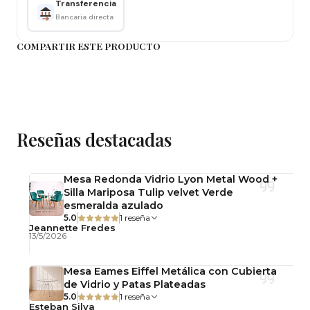
Transferencia
entrecruzadas con acabado efecto madera
Bancaria directa
entregan personalidad, estabilidad y un diseño
diferenciador.
COMPARTIR ESTE PRODUCTO
Su formato rectangular permite aprovechar
mejor el espacio del comedor, convirtiéndola en
una excelente alternativa para reuniones
familiares, comidas diarias y proyectos de
Reseñas destacadas
interiorismo modernos. Una mesa diseñada para
quienes valoran los detalles, la funcionalidad y el
Mesa Redonda Vidrio Lyon Metal Wood +
diseño bien ejecutado.
Silla Mariposa Tulip velvet Verde
esmeralda azulado
Calidad y Durabilidad
5.0
1 reseña
Jeannette Fredes
13/5/2026
La cubierta está fabricada en
MDF enchapado
en madera natural
, una solución ampliamente
Mesa Eames Eiffel Metálica con Cubierta
utilizada en mobiliario de diseño por su excelente
de Vidrio y Patas Plateadas
estabilidad estructural, resistencia y terminación
5.0
1 reseña
Esteban Silva