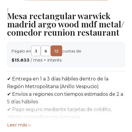
|
Mesa rectangular warwick
madrid argo wood mdf metal/
comedor reunion restaurant
Págalo en
3
6
12
cuotas de
$15.833
/ mes + interés
✔ Entrega en 1 a 3 días hábiles dentro de la
Región Metropolitana (Anillo Vespucio)
✔ Envíos a regiones con tiempos estimados de 2 a
5 días hábiles
✔ Pago seguro mediante tarjetas de crédito,
débito o transferencia bancaria
✔ 5 días para cambios o devoluciones según
Leer más