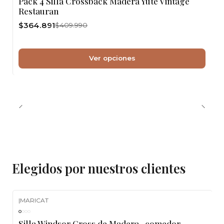
Pack 4 Silla Crossback Madera Yute Vintage
Restauran
$364.891
$409.990
Ver opciones
Elegidos por nuestros clientes
|
MARICAT
-10%
OFF
Silla Windsor Cross de Madera -comedor