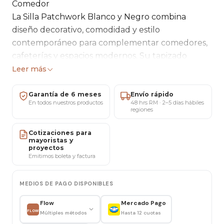
Comedor
La Silla Patchwork Blanco y Negro combina
diseño decorativo, comodidad y estilo
contemporáneo para complementar comedores,
cafeterías y espacios modernos. Su tapizado
patchwork aporta personalidad visual y un estilo
Leer más
nórdico versátil que se adapta fácilmente a
distintos ambientes interiores.
Garantía de 6 meses
Envío rápido
En todos nuestros productos
48 hrs RM · 2–5 días hábiles
Fabricada con estructura resistente y patas de
regiones
madera de haya alemana, ofrece estabilidad,
comodidad y una excelente experiencia de uso
Cotizaciones para
mayoristas y
diario. Su diseño ergonómico y acolchado en tela
proyectos
Emitimos boleta y factura
permiten crear espacios cálidos, modernos y
funcionales tanto en hogares como en proyectos
MEDIOS DE PAGO DISPONIBLES
comerciales.
Calidad y Durabilidad
Flow
Mercado Pago
Fabricada con patas de madera de haya alemana
FLOW
Múltiples métodos
Hasta 12 cuotas