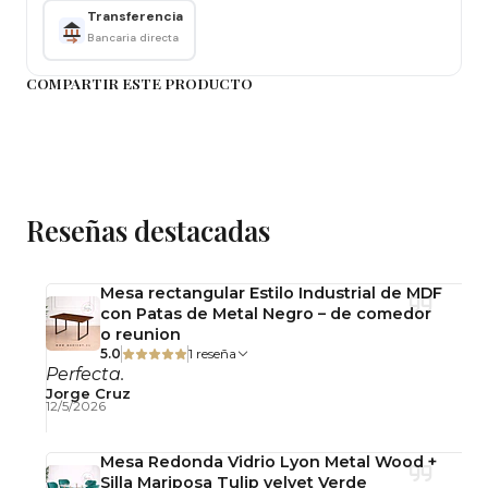
y asiento tapizado en tela patchwork, materiales
Transferencia
reconocidos por su resistencia, estabilidad y larga
Bancaria directa
vida útil.
COMPARTIR ESTE PRODUCTO
Su estructura soporta hasta 120 kg, entregando
firmeza y comodidad para uso frecuente en
ambientes residenciales y comerciales.
Detalles del Producto
Peso: 4 kg
Reseñas destacadas
Ancho de silla: 47 cm
Alto de asiento: 44 cm
Alto de espaldar: 82 cm
Mesa rectangular Estilo Industrial de MDF
Resistencia: Hasta 120 kg
con Patas de Metal Negro – de comedor
o reunion
Material: Haya alemana
5.0
1 reseña
Tapizado: Tela Patchwork blanco y negro
Perfecta.
Jorge Cruz
Uso: Interior
12/5/2026
Producto armado: No
Usos Recomendados
Mesa Redonda Vidrio Lyon Metal Wood +
Hogares
Silla Mariposa Tulip velvet Verde