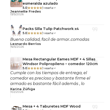
esmeralda azulado
Comedores
5.0
1 reseña
Cafeterías
Jeannette Fredes
13/5/2026
Restaurantes
Hoteles
Packs Silla Tulip Patchwork x4
Salas de espera
5.0
1 reseña
Espacios comerciales
Buena calidad, facil de armar..comodas
Airbnb y proyectos inmobiliarios
Leonardo Berrìos
16/5/2026
Beneficios del Producto
✔ Diseño patchwork moderno y decorativo
Mesa Rectangular Eames MDF + 4 Sillas
✔ Patas de madera haya alemana resistentes
Windsor Polipropileno – comedor 120cm
5.0
1 reseña
✔ Asiento cómodo para uso diario
Cumple con los tiempos de entrega, el
✔ Ideal para hogares y espacios comerciales
comedor es precioso y bastante firme el
✔ Diseño ergonómico funcional
armado es bastante fácil además , lo
✔ Fácil combinación con distintos estilos
recomiendo!
Karina Zúñiga
11/2/2026
decorativos
✔ Estructura firme y estable
Mesa + 4 Taburetes MDF Wood
✔ Materiales resistentes al uso frecuente