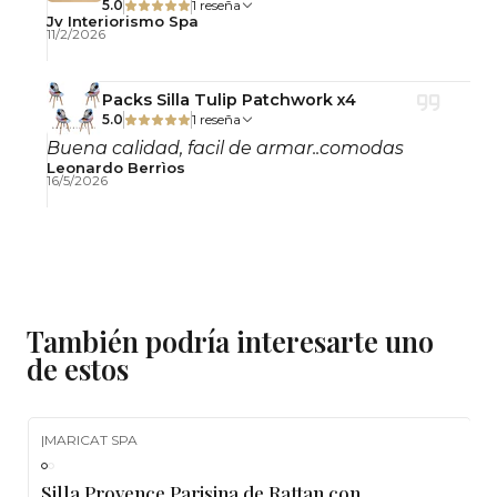
5.0
1 reseña
Jv Interiorismo Spa
11/2/2026
Packs Silla Tulip Patchwork x4
5.0
1 reseña
Buena calidad, facil de armar..comodas
Leonardo Berrìos
16/5/2026
También podría interesarte uno
de estos
|
MARICAT SPA
-5%
OFF
Silla Provence Parisina de Rattan con