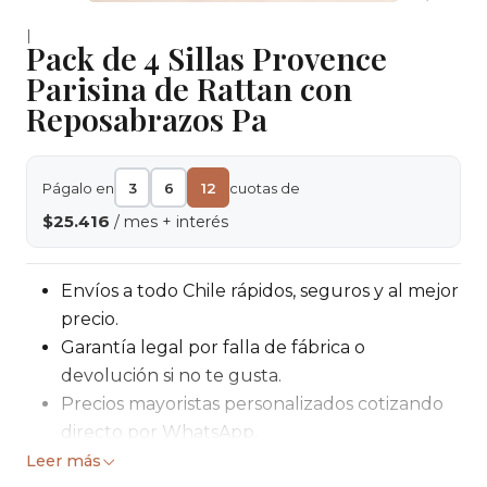
|
Pack de 4 Sillas Provence
Parisina de Rattan con
Reposabrazos Pa
Págalo en
3
6
12
cuotas de
$25.416
/ mes + interés
Envíos a todo Chile rápidos, seguros y al mejor
precio.
Garantía legal por falla de fábrica o
devolución si no te gusta.
Precios mayoristas personalizados cotizando
directo por WhatsApp.
Leer más
La Silla Provence Parisina con reposabrazos refleja