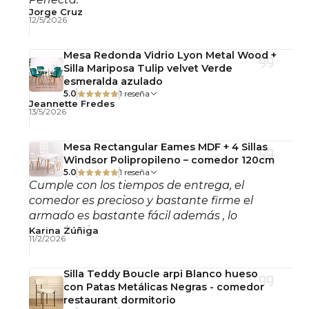
secar completamente tras la limpieza y
Jorge Cruz
12/5/2026
resguardar bajo techo en periodos prolongados
sin uso.
Mesa Redonda Vidrio Lyon Metal Wood +
Silla Mariposa Tulip velvet Verde
Importante: Este producto se entrega armado
esmeralda azulado
5.0
1 reseña
Observaciones
Jeannette Fredes
13/5/2026
Uso interior y exterior.
No incluye accesorios decorativos.
Mesa Rectangular Eames MDF + 4 Sillas
Windsor Polipropileno – comedor 120cm
Silla exterior, silla ratán sintético gris blanco, silla
5.0
1 reseña
Cumple con los tiempos de entrega, el
terraza resistente agua, silla exterior metal, silla
comedor es precioso y bastante firme el
restaurante terraza, silla bistró europea, silla
armado es bastante fácil además , lo
resistente al sol, mobiliario exterior Chile.
recomiendo!
Karina Zúñiga
11/2/2026
Silla Teddy Boucle arpi Blanco hueso
con Patas Metálicas Negras - comedor
restaurant dormitorio