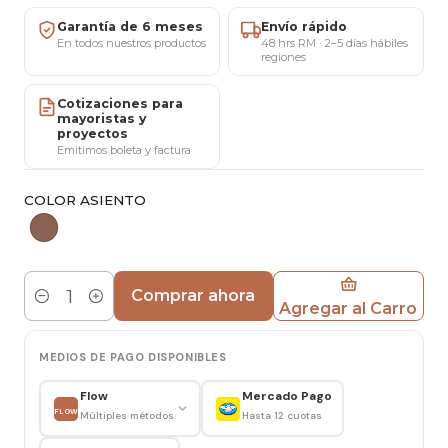
el encanto del diseño europeo clásico,
Garantía de 6 meses
Envío rápido
incorporando mayor comodidad y presencia. Su
En todos nuestros productos
48 hrs RM · 2–5 días hábiles
regiones
respaldo y asiento de rattan entregan una
sensación acogedora y natural, mientras que la
Cotizaciones para
mayoristas y
estructura de aluminio aporta ligereza,
proyectos
estabilidad y resistencia, haciéndola ideal para
Emitimos boleta y factura
terrazas, patios y espacios gastronómicos que
buscan un estilo elegante y atemporal.
COLOR ASIENTO
Medidas
Alto: 88 cm · Ancho: 54 cm · Profundidad: 57 cm
Comprar ahora
Agregar al Carro
Cantidad
Materiales y estructura
Respaldo y asiento de rattan.
MEDIOS DE PAGO DISPONIBLES
Estructura de aluminio, firme y liviana, apta para
uso exterior.
Flow
Mercado Pago
FLOW
Múltiples métodos
Hasta 12 cuotas
Características