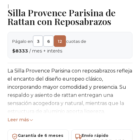
|
Silla Provence Parisina de
Rattan con Reposabrazos
Págalo en
3
6
12
cuotas de
$8333
/ mes + interés
La Silla Provence Parisina con reposabrazos refleja
el encanto del diseño europeo clásico,
incorporando mayor comodidad y presencia. Su
respaldo y asiento de rattan entregan una
sensación acogedora y natural, mientras que la
estructura de aluminio aporta ligereza,
estabilidad y resistencia, haciéndola ideal para
Leer más
terrazas, patios y espacios gastronómicos que
buscan un estilo elegante y atemporal.
Garantía de 6 meses
Envío rápido