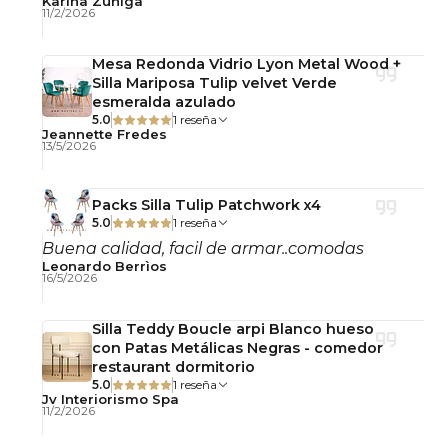
recomiendo!
Karina Zúñiga
11/2/2026
Mesa Redonda Vidrio Lyon Metal Wood +
Silla Mariposa Tulip velvet Verde
esmeralda azulado
5.0
1 reseña
Jeannette Fredes
13/5/2026
Packs Silla Tulip Patchwork x4
5.0
1 reseña
Buena calidad, facil de armar..comodas
Leonardo Berrìos
16/5/2026
Silla Teddy Boucle arpi Blanco hueso
con Patas Metálicas Negras - comedor
restaurant dormitorio
5.0
1 reseña
Jv Interiorismo Spa
11/2/2026