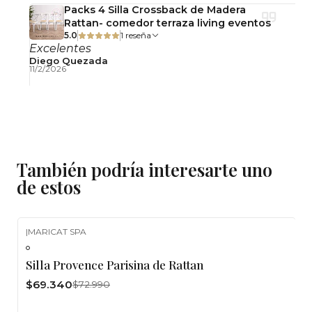
Packs 4 Silla Crossback de Madera
Rattan- comedor terraza living eventos
5.0
1 reseña
Excelentes
Diego Quezada
11/2/2026
También podría interesarte uno
de estos
|
MARICAT SPA
-5%
OFF
Silla Provence Parisina de Rattan
$69.340
$72.990