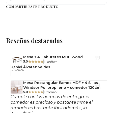
Terminación y color
COMPARTIR ESTE PRODUCTO
Café oscuro. El tono puede presentar ligeras
variaciones según la iluminación ambiental o la
pantalla.
Mantenimiento y cuidado
Reseñas destacadas
Limpiar con un paño suave seco o levemente
húmedo. Evitar el uso de productos abrasivos.
Para conservar mejor el rattan, se recomienda
Mesa + 4 Taburetes MDF Wood
secar completamente tras la limpieza y
5.0
1 reseña
Daniel Álvarez Saldes
resguardar bajo techo en periodos prolongados
2/2/2026
sin uso.
Mesa Rectangular Eames MDF + 4 Sillas
Importante: Este producto se entrega armado
Windsor Polipropileno – comedor 120cm
5.0
1 reseña
Cumple con los tiempos de entrega, el
Observaciones
comedor es precioso y bastante firme el
Uso interior y exterior.
armado es bastante fácil además , lo
No incluye accesorios decorativos.