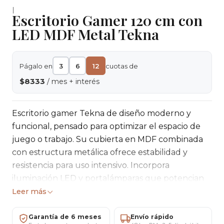
|
Escritorio Gamer 120 cm con
LED MDF Metal Tekna
Págalo en
3
6
12
cuotas de
$8333
/ mes + interés
Escritorio gamer Tekna de diseño moderno y
funcional, pensado para optimizar el espacio de
juego o trabajo. Su cubierta en MDF combinada
con estructura metálica ofrece estabilidad y
resistencia para uso intensivo. Incorpora
iluminación LED y portalámparas que potencian
la experiencia visual y el ambiente del setup.
Leer más
Medidas
Garantía de 6 meses
Envío rápido