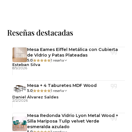
Estructura resistente para uso diario.
Uso recomendado
Reseñas destacadas
Ideal para setup gamer, home office, estudio o
dormitorio juvenil.
Mesa Eames Eiffel Metálica con Cubierta
de Vidrio y Patas Plateadas
Mantenimiento y cuidado
5.0
1 reseña
Esteban Silva
8/5/2026
Limpiar con paño seco o ligeramente húmedo.
Evitar productos abrasivos y humedad
Mesa + 4 Taburetes MDF Wood
prolongada.
5.0
1 reseña
Daniel Álvarez Saldes
Importante: Este producto se entrega
2/2/2026
desarmado, con llaves y pernos para su armado
simple.
Mesa Redonda Vidrio Lyon Metal Wood +
Silla Mariposa Tulip velvet Verde
esmeralda azulado
Observaciones
5.0
1 reseña