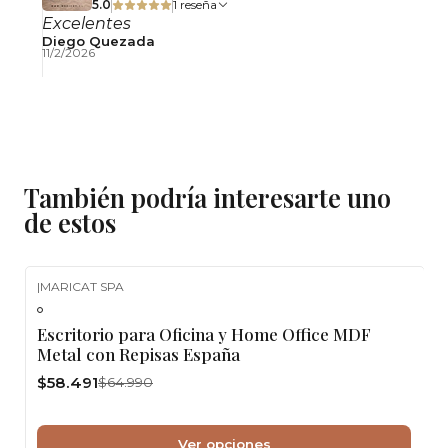
5.0
1 reseña
Excelentes
Diego Quezada
11/2/2026
También podría interesarte uno
de estos
|
MARICAT SPA
-10%
OFF
Escritorio para Oficina y Home Office MDF
Metal con Repisas España
$58.491
$64.990
Ver opciones