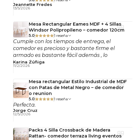
Jeannette Fredes
13/5/2026
Uso interior.
No incluye accesorios electrónicos adicionales.
Mesa Rectangular Eames MDF + 4 Sillas
Windsor Polipropileno – comedor 120cm
5.0
1 reseña
Fotografías referenciales.
Cumple con los tiempos de entrega, el
comedor es precioso y bastante firme el
armado es bastante fácil además , lo
recomiendo!
Karina Zúñiga
11/2/2026
Mesa rectangular Estilo Industrial de MDF
con Patas de Metal Negro – de comedor
o reunion
5.0
1 reseña
Perfecta.
Jorge Cruz
12/5/2026
Packs 4 Silla Crossback de Madera
Rattan- comedor terraza living eventos