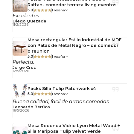
Rattan- comedor terraza living eventos
5.0
1 reseña
Excelentes
Diego Quezada
11/2/2026
Mesa rectangular Estilo Industrial de MDF
con Patas de Metal Negro – de comedor
o reunion
5.0
1 reseña
Perfecta.
Jorge Cruz
12/5/2026
Packs Silla Tulip Patchwork x4
5.0
1 reseña
Buena calidad, facil de armar..comodas
Leonardo Berrìos
16/5/2026
Mesa Redonda Vidrio Lyon Metal Wood +
Silla Mariposa Tulip velvet Verde