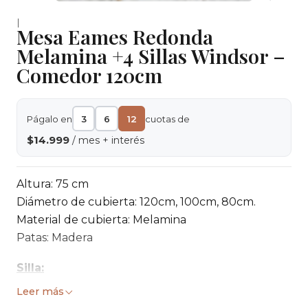
|
Mesa Eames Redonda
Melamina +4 Sillas Windsor –
Comedor 120cm
Págalo en
3
6
12
cuotas de
$14.999
/ mes + interés
Altura: 75 cm
Diámetro de cubierta: 120cm, 100cm, 80cm.
Material de cubierta: Melamina
Patas: Madera
Silla:
Leer más
Alto
85 cm