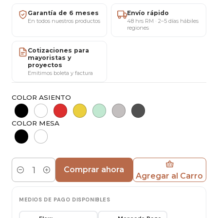
Ancho
38 cm
Garantía de 6 meses
Envío rápido
Profundo
38 cm
En todos nuestros productos
48 hrs RM · 2–5 días hábiles
regiones
Altura Asiento
45 cm
Peso
4 kg
Cotizaciones para
mayoristas y
proyectos
Emitimos boleta y factura
COLOR ASIENTO
COLOR MESA
Comprar ahora
Agregar al Carro
Cantidad
MEDIOS DE PAGO DISPONIBLES