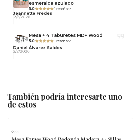
esmeralda azulado
5.0
1 reseña
Jeannette Fredes
13/5/2026
Mesa + 4 Taburetes MDF Wood
5.0
1 reseña
Daniel Álvarez Saldes
2/2/2026
También podría interesarte uno
de estos
|
-10%
OFF
Mesa Eames Wood Redonda Madera +4 Sillas