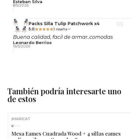
estilos
Esteban Silva
8/5/2026
Cuidados
Packs Silla Tulip Patchwork x4
Limpiar con un paño suave seco o ligeramente
5.0
1 reseña
húmedo. Evitar productos abrasivos y la
Buena calidad, facil de armar..comodas
Leonardo Berrìos
exposición prolongada a la humedad para
16/5/2026
conservar los materiales en óptimas condiciones.
Importante
Producto desarmado.
También podría interesarte uno
Incluye guía de armado, pernos y herramientas.
de estos
Contáctenos ante cualquier duda.
|
MARICAT
-25%
OFF
Mesa Eames Cuadrada Wood + 4 sillas eames