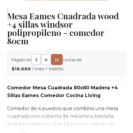
|
Mesa Eames Cuadrada wood
+4 sillas windsor
polipropileno - comedor
80cm
Págalo en
3
6
12
cuotas de
$16.666
/ mes + interés
Comedor Mesa Cuadrada 80x80 Madera +4
Sillas Eames Comedor Cocina Living
Comedor de 4 puestos que combina una mesa
cuadrada con cubierta de melamina biselada
acabado madera y sillas Eames con asiento de
polipropileno. Un conjunto funcional y moderno,