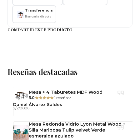
Transferencia
Altura: 76 cm
Bancaria directa
Cubierta: Melamina biselada acabado madera
COMPARTIR ESTE PRODUCTO
Patas: Madera
4 Sillas Eames
Altura total: 84 cm
Reseñas destacadas
Altura asiento: 44 cm
Mesa + 4 Taburetes MDF Wood
Ancho: 38 cm
5.0
1 reseña
Daniel Álvarez Saldes
Profundidad: 37 cm
2/2/2026
Asiento: Polipropileno
Mesa Redonda Vidrio Lyon Metal Wood +
Silla Mariposa Tulip velvet Verde
Patas: Madera de haya con antideslizantes
esmeralda azulado