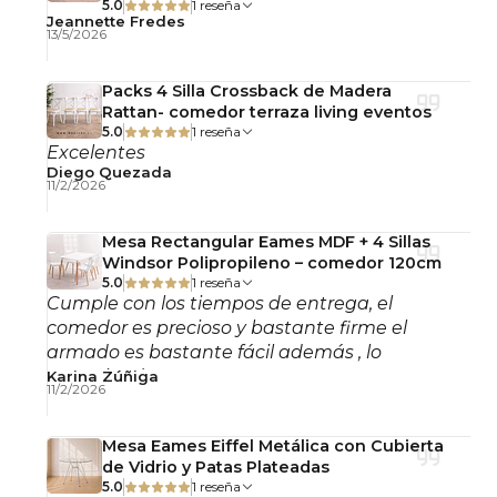
5.0
1 reseña
Jeannette Fredes
Usos
13/5/2026
Comedor
Packs 4 Silla Crossback de Madera
Rattan- comedor terraza living eventos
Cocina
5.0
1 reseña
Excelentes
Diego Quezada
Departamento
11/2/2026
Cafetería
Mesa Rectangular Eames MDF + 4 Sillas
Windsor Polipropileno – comedor 120cm
Ventajas
5.0
1 reseña
Cumple con los tiempos de entrega, el
✔️ Mesa compacta ideal para espacios reducidos
comedor es precioso y bastante firme el
armado es bastante fácil además , lo
✔️ Cubierta de melamina fácil de limpiar
recomiendo!
Karina Zúñiga
11/2/2026
✔️ Sillas cómodas y resistentes para uso diario
Mesa Eames Eiffel Metálica con Cubierta
de Vidrio y Patas Plateadas
✔️ Diseño moderno que combina con distintos
5.0
1 reseña