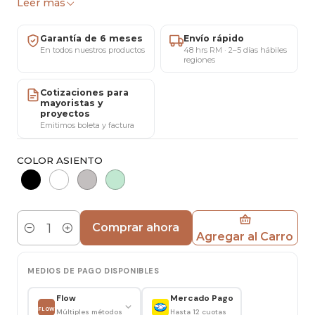
Leer más
ideal para optimizar espacios sin perder estilo y
comodidad.
Garantía de 6 meses
Envío rápido
En todos nuestros productos
48 hrs RM · 2–5 días hábiles
regiones
Preguntas Frecuentes Rápidas
Cotizaciones para
✔️ Envíos a todo Chile
mayoristas y
proyectos
✔️ 6 meses de garantía
Emitimos boleta y factura
✔️ Showroom San Miguel (agenda al privado)
COLOR ASIENTO
✔️ Factura y ventas mayoristas
Características
Comprar ahora
Agregar al Carro
Cantidad
Mesa
MEDIOS DE PAGO DISPONIBLES
Largo: 80 cm
Flow
Mercado Pago
Ancho: 80 cm
FLOW
Múltiples métodos
Hasta 12 cuotas