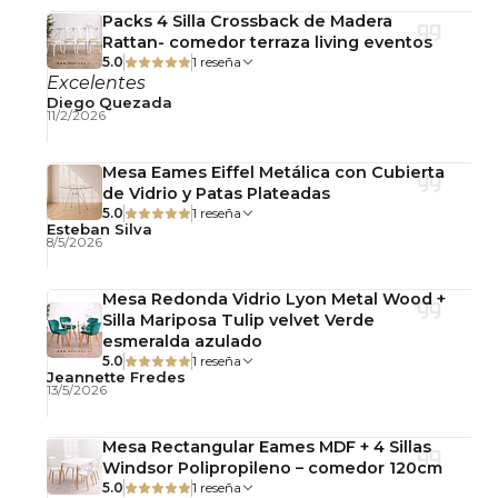
Packs 4 Silla Crossback de Madera
Rattan- comedor terraza living eventos
5.0
1 reseña
Excelentes
Diego Quezada
11/2/2026
Mesa Eames Eiffel Metálica con Cubierta
de Vidrio y Patas Plateadas
5.0
1 reseña
Esteban Silva
8/5/2026
Mesa Redonda Vidrio Lyon Metal Wood +
Silla Mariposa Tulip velvet Verde
esmeralda azulado
5.0
1 reseña
Jeannette Fredes
13/5/2026
Mesa Rectangular Eames MDF + 4 Sillas
Windsor Polipropileno – comedor 120cm
5.0
1 reseña