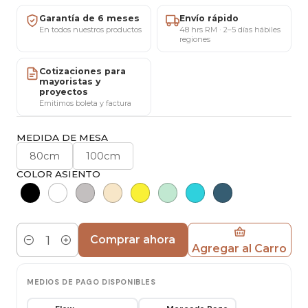
* Si tienes dudas sobre este comedor contáctanos
al Privado.
Garantía de 6 meses
Envío rápido
En todos nuestros productos
48 hrs RM · 2–5 días hábiles
regiones
*En algunos casos las imágenes, medidas y
colores, así como sus nombres, son meramente
Cotizaciones para
mayoristas y
orientativos. Todo lo percibido en pantalla puede
proyectos
Emitimos boleta y factura
verse alterado por muchos factores, entre ellos, el
calibrado de la misma, la luz de ambiente, el
MEDIDA DE MESA
ángulo de visualización, entre otros. Si el cliente
80cm
100cm
estima conocer con detalle estos datos deberá
COLOR ASIENTO
consultar con nuestro servicio técnico, pues las
devoluciones por motivos técnicos correrán a su
cargo
.
Comprar ahora
Mesa:
Agregar al Carro
Cantidad
Diámetro: 80cm ó 100cm
MEDIOS DE PAGO DISPONIBLES
Alto: 75 cm