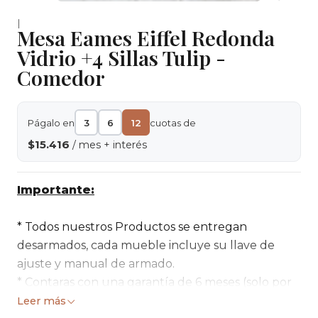
|
Mesa Eames Eiffel Redonda
Vidrio +4 Sillas Tulip -
Comedor
Págalo en
3
6
12
cuotas de
$15.416
/ mes + interés
Importante:
* Todos nuestros Productos se entregan
desarmados, cada mueble incluye su llave de
ajuste y manual de armado.
* Contaras con una garantía de 6 meses (solo por
daños de fábrica)
Leer más