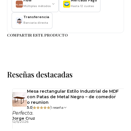
Flow
Mercado Pago
Cubierta de Vidrio 10 mm
FLOW
Múltiples métodos
Hasta 12 cuotas
Patas: de Metal color Plateado
Transferencia
Silla
:
Bancaria directa
Alto de asiento: 45 cm
COMPARTIR ESTE PRODUCTO
Alto de espaldar: 82 cm
Ancho de silla: 48 cm
Asiento: Polipropileno
Cojín: Eco Cuero
Reseñas destacadas
Patas: Acero
Resistencia: 120 kilos
Mesa rectangular Estilo Industrial de MDF
con Patas de Metal Negro – de comedor
o reunion
5.0
1 reseña
Perfecta.
Jorge Cruz
12/5/2026