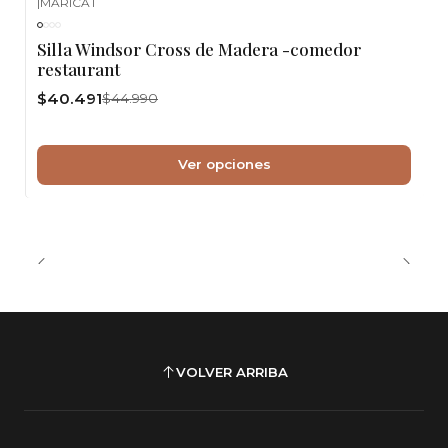
|
MARICAT
-10%
OFF
Silla Windsor Cross de Madera -comedor
restaurant
$40.491
$44.990
Ver opciones
VOLVER ARRIBA