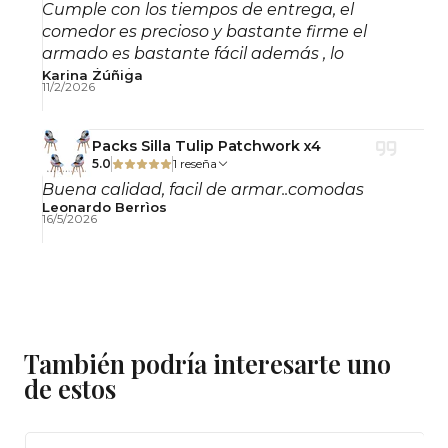
Cumple con los tiempos de entrega, el
comedor es precioso y bastante firme el
armado es bastante fácil además , lo
recomiendo!
Karina Zúñiga
11/2/2026
Packs Silla Tulip Patchwork x4
5.0
1 reseña
Buena calidad, facil de armar..comodas
Leonardo Berrìos
16/5/2026
También podría interesarte uno
de estos