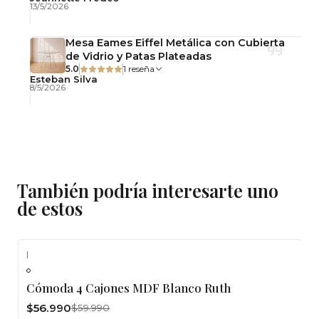
13/5/2026
Mesa Eames Eiffel Metálica con Cubierta
de Vidrio y Patas Plateadas
5.0
1 reseña
Esteban Silva
8/5/2026
También podría interesarte uno
de estos
|
-5%
OFF
Cómoda 4 Cajones MDF Blanco Ruth
Agotado
$56.990
$59.990