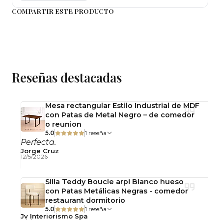
franela seca o un paño suave, no use abrasivos,
COMPARTIR ESTE PRODUCTO
desengrasantes, alcohol o solventes. Manténgalo
en un lugar libre de humedad y / o exposición
directa al sol.
- Imágenes meramente ilustrativas. Los colores de
los objetos pueden cambiar debido al brillo.
Reseñas destacadas
- Contaras con una garantía de 6 meses (solo por
daños de fábrica)
Mesa rectangular Estilo Industrial de MDF
- Si tienes dudas sobre este mueble contáctanos
con Patas de Metal Negro – de comedor
al Privado.
o reunion
5.0
1 reseña
Perfecta.
Jorge Cruz
12/5/2026
Silla Teddy Boucle arpi Blanco hueso
con Patas Metálicas Negras - comedor
restaurant dormitorio
5.0
1 reseña
Jv Interiorismo Spa