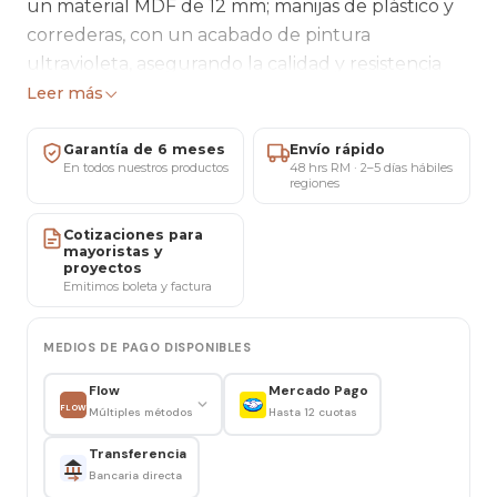
un material MDF de 12 mm; manijas de plástico y
correderas, con un acabado de pintura
ultravioleta, asegurando la calidad y resistencia
del producto. Innova tu entorno aportando más
Leer más
refinamiento y funcionalidad.
Garantía de 6 meses
Envío rápido
En todos nuestros productos
48 hrs RM · 2–5 días hábiles
Medidas
:
regiones
Altura: 93 cm
Cotizaciones para
mayoristas y
Ancho: 56 cm
proyectos
Emitimos boleta y factura
Profundidad: 39 cm
Peso recomendado: 25 kg
MEDIOS DE PAGO DISPONIBLES
Nota importante:
Flow
Mercado Pago
FLOW
Múltiples métodos
Hasta 12 cuotas
- Los muebles se entregan desarmados,
Transferencia
embalados, con sus instrucciones y accesorios.
Bancaria directa
- Se recomienda limpiar el producto con una