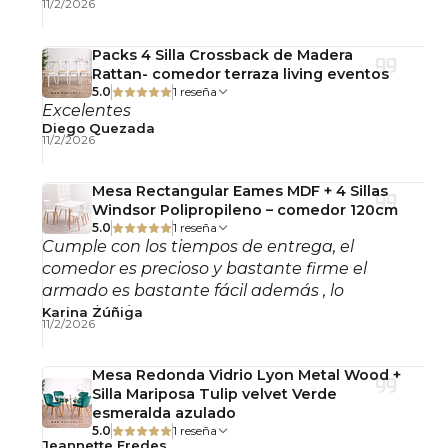
11/2/2026
Packs 4 Silla Crossback de Madera
Rattan- comedor terraza living eventos
5.0
1 reseña
Excelentes
Diego Quezada
11/2/2026
Mesa Rectangular Eames MDF + 4 Sillas
Windsor Polipropileno – comedor 120cm
5.0
1 reseña
Cumple con los tiempos de entrega, el
comedor es precioso y bastante firme el
armado es bastante fácil además , lo
recomiendo!
Karina Zúñiga
11/2/2026
Mesa Redonda Vidrio Lyon Metal Wood +
Silla Mariposa Tulip velvet Verde
esmeralda azulado
5.0
1 reseña
Jeannette Fredes