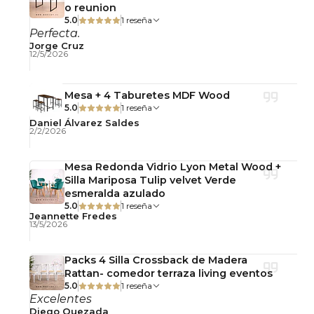
o reunion
espera y espacios contemporáneos.
5.0
1 reseña
Perfecta.
Jorge Cruz
Mantenimiento y cuidado
12/5/2026
Limpiar con paño suave seco o ligeramente
húmedo. Evitar productos abrasivos. Para la
Mesa + 4 Taburetes MDF Wood
madera, usar paño seco y evitar humedad
5.0
1 reseña
prolongada.
Daniel Álvarez Saldes
2/2/2026
Importante: Este producto se entrega
Mesa Redonda Vidrio Lyon Metal Wood +
desarmado, con llaves y pernos para su
Silla Mariposa Tulip velvet Verde
armado simple.
esmeralda azulado
5.0
1 reseña
Jeannette Fredes
Observaciones
13/5/2026
No incluye accesorios decorativos.
Fotografías referenciales.
Packs 4 Silla Crossback de Madera
Rattan- comedor terraza living eventos
5.0
1 reseña
Excelentes
Diego Quezada