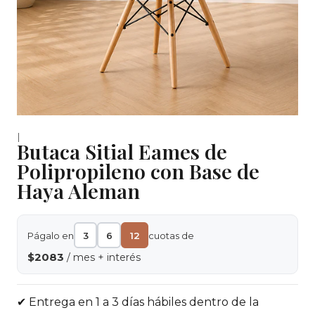
|
Butaca Sitial Eames de
Polipropileno con Base de
Haya Aleman
Págalo en
3
6
12
cuotas de
$2083
/ mes + interés
✔ Entrega en 1 a 3 días hábiles dentro de la