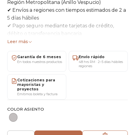
Región Metropolitana (Anillo Vespucio)
✔ Envíos a regiones con tiempos estimados de 2 a
5 días hábiles
✔ Pago seguro mediante tarjetas de crédito,
débito o transferencia bancaria
✔ 5 días para cambios o devoluciones según
Leer más
condiciones vigentes
✔ 6 meses de garantía por defectos de fabricación
Garantía de 6 meses
Envío rápido
En todos nuestros productos
48 hrs RM · 2–5 días hábiles
respaldada por MARICAT®
regiones
✔ Showroom ubicado en San Miguel, Santiago
(atención con cita previa)
Cotizaciones para
mayoristas y
✔ Atención personalizada por WhatsApp o
proyectos
Emitimos boleta y factura
teléfono: +56 9 5812 56898
✔ Factura y boleta disponibles para empresas y
COLOR ASIENTO
particulares
✔ Cotizaciones especiales para compras mayoristas
y proyectos comerciales