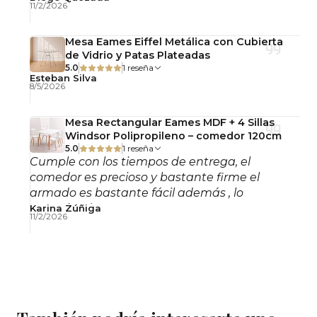
11/2/2026
Mesa Eames Eiffel Metálica con Cubierta
de Vidrio y Patas Plateadas
5.0
1 reseña
Esteban Silva
8/5/2026
Mesa Rectangular Eames MDF + 4 Sillas
Windsor Polipropileno – comedor 120cm
5.0
1 reseña
Cumple con los tiempos de entrega, el
comedor es precioso y bastante firme el
armado es bastante fácil además , lo
recomiendo!
Karina Zúñiga
11/2/2026