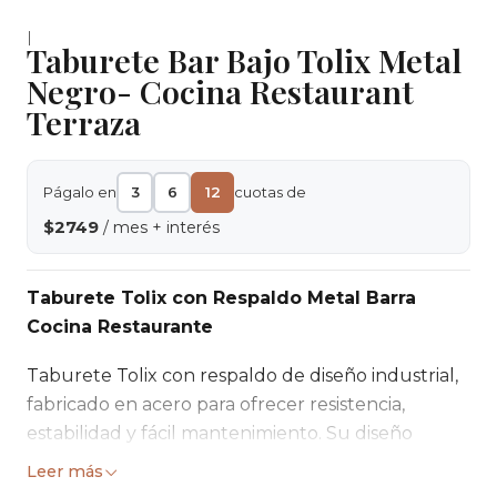
|
Taburete Bar Bajo Tolix Metal
Negro- Cocina Restaurant
Terraza
Págalo en
3
6
12
cuotas de
$2749
/ mes + interés
Taburete Tolix con Respaldo Metal Barra
Cocina Restaurante
Taburete Tolix con respaldo de diseño industrial,
fabricado en acero para ofrecer resistencia,
estabilidad y fácil mantenimiento. Su diseño
apilable y versátil lo convierte en una excelente
Leer más
opción para cocinas, bares, cafeterías,