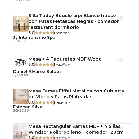
Ventajas
✔️ Diseño industrial clásico y atemporal
Silla Teddy Boucle arpi Blanco hueso
con Patas Metálicas Negras - comedor
restaurant dormitorio
✔️ Estructura de acero resistente para uso
5.0
1 reseña
frecuente
Jv Interiorismo Spa
11/2/2026
✔️ Apilable para optimizar el espacio
Mesa + 4 Taburetes MDF Wood
✔️ Fácil limpieza y mantenimiento
5.0
1 reseña
Daniel Álvarez Saldes
2/2/2026
Cuidados
Mesa Eames Eiffel Metálica con Cubierta
Limpiar con un paño suave ligeramente húmedo.
de Vidrio y Patas Plateadas
Evitar productos abrasivos y la exposición
5.0
1 reseña
Esteban Silva
prolongada a humedad para conservar el
8/5/2026
acabado.
Mesa Rectangular Eames MDF + 4 Sillas
Importante
Windsor Polipropileno – comedor 120cm
5.0
1 reseña