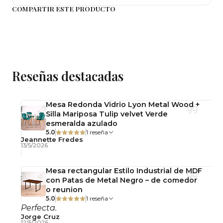
Ancho del asiento: 31 cm
COMPARTIR ESTE PRODUCTO
Material: Acero
Peso: 5 kg
Apilable
Reseñas destacadas
Uso: Interior y exterior protegido
Mesa Redonda Vidrio Lyon Metal Wood +
Silla Mariposa Tulip velvet Verde
Usos
esmeralda azulado
5.0
1 reseña
Barra de cocina
Jeannette Fredes
13/5/2026
Isla de cocina
Mesa rectangular Estilo Industrial de MDF
con Patas de Metal Negro – de comedor
Cafetería
o reunion
5.0
1 reseña
Restaurante
Perfecta.
Jorge Cruz
12/5/2026