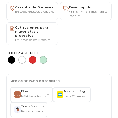
restaurantes y proyectos comerciales.
Garantía de 6 meses
Envío rápido
En todos nuestros productos
48 hrs RM · 2–5 días hábiles
regiones
Preguntas Frecuentes Rápidas
Cotizaciones para
✔️ Envíos a todo Chile
mayoristas y
proyectos
✔️ 6 meses de garantía
Emitimos boleta y factura
✔️ Showroom San Miguel (agenda al privado)
COLOR ASIENTO
✔️ Factura y ventas mayoristas
Características
MEDIOS DE PAGO DISPONIBLES
Altura asiento: 64 cm / 66 cm
Flow
Mercado Pago
FLOW
Múltiples métodos
Hasta 12 cuotas
Altura total: 82 cm
Transferencia
Ancho de la silla: 42 cm
Bancaria directa