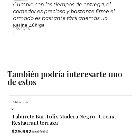
Producto semiarmado.
Cumple con los tiempos de entrega, el
comedor es precioso y bastante firme el
Solo debe unir el respaldo al asiento mediante 4
armado es bastante fácil además , lo
recomiendo!
Karina Zúñiga
pernos.
11/2/2026
Incluye pernos y llaves de ajuste.
Contáctenos ante cualquier duda.
También podría interesarte uno
de estos
|
MARICAT
-25%
OFF
Taburete Bar Tolix Madera Negro- Cocina
Restaurant terraza
$29.992
$39.990