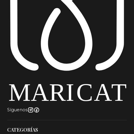
terciopelo beige, sitial dormitorio decorativo, silla
velvet gold chile, sitial moderno premium, silla
corona dorada, sitial salon belleza, silla elegante
living comedor
Síguenos
CATEGORÍAS