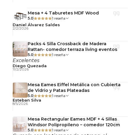
materiales reconocidos por su resistencia,
estabilidad y elegancia.
Mesa + 4 Taburetes MDF Wood
5.0
1 reseña
Su diseño soporta hasta 100 kg, manteniendo
Daniel Álvarez Saldes
2/2/2026
firmeza, comodidad y presencia estética en el
tiempo.
Packs 4 Silla Crossback de Madera
Rattan- comedor terraza living eventos
Detalles del Producto
5.0
1 reseña
Excelentes
Diego Quezada
11/2/2026
Ancho: 52 cm
Alto de asiento: 45 cm
Mesa Eames Eiffel Metálica con Cubierta
Alto de espaldar: 80 cm
de Vidrio y Patas Plateadas
Resistencia: Hasta 100 kg
5.0
1 reseña
Esteban Silva
Base: Metal con acabado dorado
8/5/2026
Tapiz: Terciopelo Velvet
Incluye: Cojín acolchado
Mesa Rectangular Eames MDF + 4 Sillas
Windsor Polipropileno – comedor 120cm
Uso: Interior
5.0
1 reseña
Producto armado: No