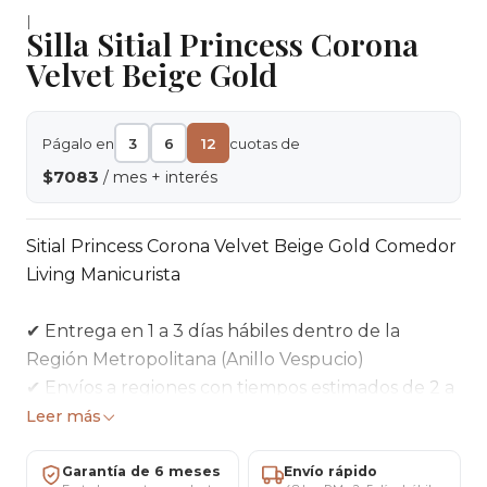
|
Silla Sitial Princess Corona
Velvet Beige Gold
Págalo en
3
6
12
cuotas de
$7083
/ mes + interés
Sitial Princess Corona Velvet Beige Gold Comedor
Living Manicurista
✔ Entrega en 1 a 3 días hábiles dentro de la
Región Metropolitana (Anillo Vespucio)
✔ Envíos a regiones con tiempos estimados de 2 a
5 días hábiles
Leer más
✔ Pago seguro mediante tarjetas de crédito,
débito o transferencia bancaria
Garantía de 6 meses
Envío rápido