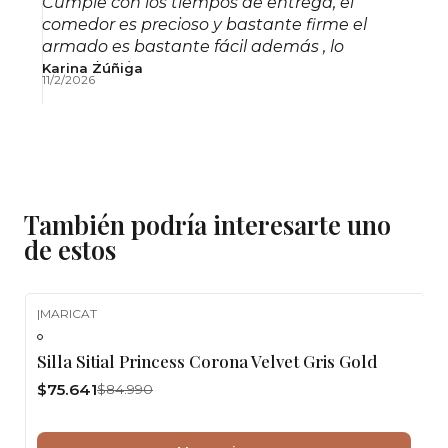
Cumple con los tiempos de entrega, el
comedor es precioso y bastante firme el
Usos Recomendados
armado es bastante fácil además , lo
recomiendo!
Karina Zúñiga
11/2/2026
Comedores
Living
Dormitorios
Salones de belleza
Mesas de manicure
También podría interesarte uno
Recepciones
de estos
Hoteles
Espacios comerciales
Airbnb y proyectos inmobiliarios
|
MARICAT
-11%
OFF
Beneficios del Producto
Silla Sitial Princess Corona Velvet Gris Gold
$75.641
$84.990
✔ Diseño exclusivo tipo corona de gran impacto
visual