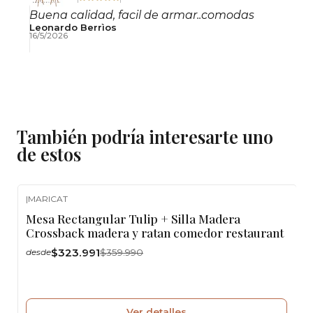
Buena calidad, facil de armar..comodas
Leonardo Berrìos
16/5/2026
También podría interesarte uno
de estos
|
MARICAT
-10%
OFF
Mesa Rectangular Tulip + Silla Madera
Agotado
Crossback madera y ratan comedor restaurant
$323.991
$359.990
desde
Ver detalles