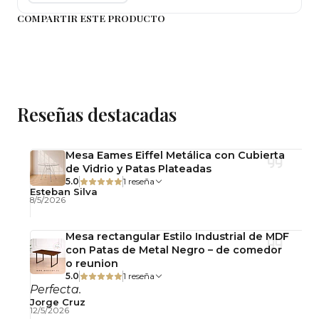
COMPARTIR ESTE PRODUCTO
Importante:
* Este producto se entrega armado.
* Contaras con una garantía de 6 meses (solo por
daños de fábrica)
Reseñas destacadas
* Si tienes dudas sobre este comedor contáctanos
al Privado.
Mesa Eames Eiffel Metálica con Cubierta
de Vidrio y Patas Plateadas
5.0
1 reseña
Esteban Silva
8/5/2026
Mesa rectangular Estilo Industrial de MDF
con Patas de Metal Negro – de comedor
o reunion
5.0
1 reseña
Perfecta.
Jorge Cruz
12/5/2026