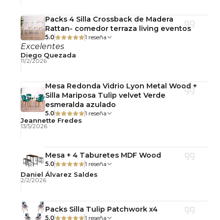
Packs 4 Silla Crossback de Madera
Rattan- comedor terraza living eventos
5.0
1 reseña
Excelentes
Diego Quezada
11/2/2026
Mesa Redonda Vidrio Lyon Metal Wood +
Silla Mariposa Tulip velvet Verde
esmeralda azulado
5.0
1 reseña
Jeannette Fredes
13/5/2026
Mesa + 4 Taburetes MDF Wood
5.0
1 reseña
Daniel Álvarez Saldes
2/2/2026
Packs Silla Tulip Patchwork x4
5.0
1 reseña