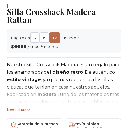
|
Silla Crossback Madera
Rattan
Págalo en
3
6
12
cuotas de
$6666
/ mes + interés
Nuestra Silla Crossback Madera
es un regalo para
los enamorados del
diseño retro
. De auténtico
estilo vintage
, ya que nos recuerda a las sillas
clásicas que tenían en casa nuestros abuelos.
Fabricada en
madera
, uno de los materiales más
apreciados por los fabricantes de muebles, pues
se adapta perfectamente a ambientes húmedos.
Leer más
El asiento está fabricado en
ratán,
material de
origen vegetal, parecido al mimbre, pero mucho
Garantía de 6 meses
Envío rápido