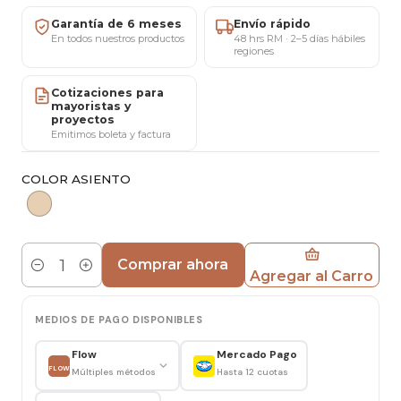
condiciones vigentes
✔ 6 meses de garantía por defectos de fabricación
Garantía de 6 meses
Envío rápido
En todos nuestros productos
48 hrs RM · 2–5 días hábiles
respaldada por MARICAT®
regiones
✔ Showroom ubicado en San Miguel, Santiago
(atención con cita previa)
Cotizaciones para
mayoristas y
✔ Atención personalizada por WhatsApp o
proyectos
Emitimos boleta y factura
teléfono: +56 9 5812 56898
✔ Factura y boleta disponibles para empresas y
COLOR ASIENTO
particulares
✔ Cotizaciones especiales para compras mayoristas
y proyectos comerciales
Comprar ahora
La
Silla Breuer de Ratán Natural
representa uno
Agregar al Carro
Cantidad
de los diseños más reconocidos del mobiliario
contemporáneo, combinando elegancia,
MEDIOS DE PAGO DISPONIBLES
funcionalidad y materiales nobles en una pieza
Flow
Mercado Pago
que trasciende tendencias. Su asiento y respaldo
FLOW
Múltiples métodos
Hasta 12 cuotas
de ratán natural tejido aportan frescura visual,