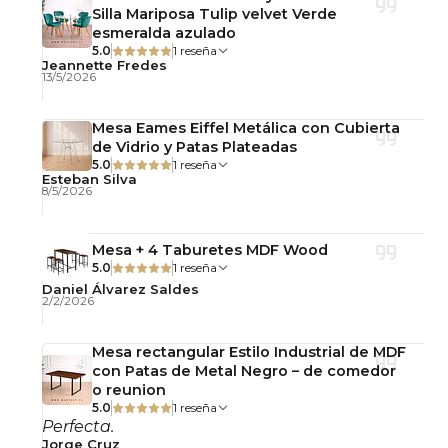
Silla Mariposa Tulip velvet Verde
tubular cromada garantiza firmeza estructural y
esmeralda azulado
una apariencia elegante que mantiene su
5.0
1 reseña
Jeannette Fredes
atractivo con el paso del tiempo.
13/5/2026
Incorpora topes antideslizantes que ayudan a
Mesa Eames Eiffel Metálica con Cubierta
proteger el piso y mejorar la estabilidad durante
de Vidrio y Patas Plateadas
5.0
1 reseña
el uso diario.
Esteban Silva
8/5/2026
Detalles del Producto
Modelo: Breuer Ratán
Mesa + 4 Taburetes MDF Wood
5.0
1 reseña
Material principal: Madera de caucho
Daniel Álvarez Saldes
Material secundario: Ratán natural
2/2/2026
Estructura: Acero inoxidable cromado
Mesa rectangular Estilo Industrial de MDF
Alto: 81,5 cm
con Patas de Metal Negro – de comedor
Ancho: 47,7 cm
o reunion
Profundidad: 66 cm
5.0
1 reseña
Perfecta.
Altura del asiento: 47,5 cm
Jorge Cruz