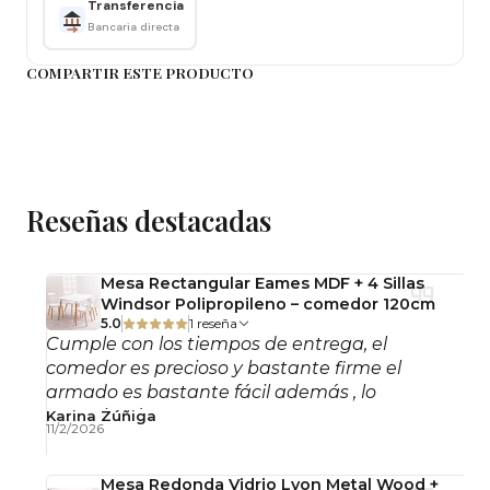
Transferencia
ventilación y comodidad, mientras que su
Bancaria directa
estructura cromada crea una estética ligera y
sofisticada inspirada en el diseño europeo clásico.
COMPARTIR ESTE PRODUCTO
La combinación de ratán natural, madera maciza y
acero inoxidable cromado permite integrarla
fácilmente en comedores, livings, cafeterías,
hoteles y proyectos de interiorismo que buscan
Reseñas destacadas
un equilibrio entre diseño vintage y modernidad.
Calidad y Durabilidad
Mesa Rectangular Eames MDF + 4 Sillas
Windsor Polipropileno – comedor 120cm
Fabricada con
madera maciza tratada
, ratán
5.0
1 reseña
Cumple con los tiempos de entrega, el
natural tejido y estructura de acero inoxidable
comedor es precioso y bastante firme el
cromado, materiales seleccionados por su
armado es bastante fácil además , lo
resistencia, estabilidad y larga vida útil.
recomiendo!
Karina Zúñiga
11/2/2026
El ratán natural proporciona una superficie
cómoda y ventilada, mientras que la estructura
Mesa Redonda Vidrio Lyon Metal Wood +