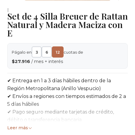
|
Set de 4 Silla Breuer de Rattan
Natural y Madera Maciza con
E
Págalo en
3
6
12
cuotas de
$27.916
/ mes + interés
✔ Entrega en 1 a 3 días hábiles dentro de la
Región Metropolitana (Anillo Vespucio)
✔ Envíos a regiones con tiempos estimados de 2 a
5 días hábiles
✔ Pago seguro mediante tarjetas de crédito,
débito o transferencia bancaria
✔ 5 días para cambios o devoluciones según
Leer más