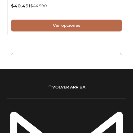
Limpiar periódicamente el ratán para
$40.491
$44.990
conservar su apariencia natural
silla breuer ratán natural, silla cesca ratán, silla
Ver opciones
comedor vintage, silla ratán natural comedor, silla
diseño bauhaus, silla cromada moderna, silla
comedor elegante, silla madera y ratán, silla
interior premium, silla comedor moderna, silla
estilo europeo, silla cafetería elegante, silla living
moderna, silla ratán natural chile, silla diseño
icónico
VOLVER ARRIBA