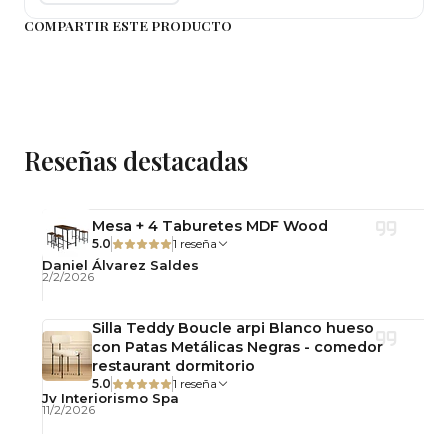
húmedo.
COMPARTIR ESTE PRODUCTO
Importante
Precio corresponde a 2 unidades
Producto desarmado
Incluye herrajes para armado
Uso interior
Reseñas destacadas
Consejo
Evita apoyar objetos húmedos sobre la superficie
para conservar la terminación por más tiempo.
Mesa + 4 Taburetes MDF Wood
velador forli, set veladores, velador blanco,
5.0
1 reseña
velador acanalado, mesa de noche, velador mdf,
Daniel Álvarez Saldes
2/2/2026
velador dormitorio, velador moderno
Silla Teddy Boucle arpi Blanco hueso
con Patas Metálicas Negras - comedor
restaurant dormitorio
5.0
1 reseña
Jv Interiorismo Spa
11/2/2026