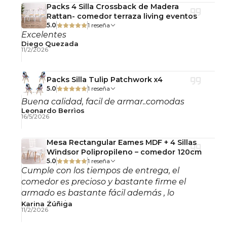
Packs 4 Silla Crossback de Madera
Rattan- comedor terraza living eventos
5.0
1 reseña
Excelentes
Diego Quezada
11/2/2026
Packs Silla Tulip Patchwork x4
5.0
1 reseña
Buena calidad, facil de armar..comodas
Leonardo Berrìos
16/5/2026
Mesa Rectangular Eames MDF + 4 Sillas
Windsor Polipropileno – comedor 120cm
5.0
1 reseña
Cumple con los tiempos de entrega, el
comedor es precioso y bastante firme el
armado es bastante fácil además , lo
recomiendo!
Karina Zúñiga
11/2/2026