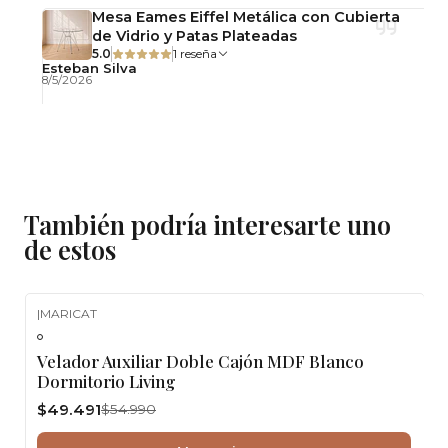
Mesa Eames Eiffel Metálica con Cubierta
de Vidrio y Patas Plateadas
5.0
1 reseña
Esteban Silva
8/5/2026
También podría interesarte uno
de estos
|
MARICAT
-10%
OFF
Velador Auxiliar Doble Cajón MDF Blanco
Dormitorio Living
$49.491
$54.990