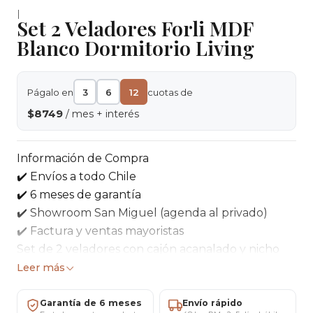
|
Set 2 Veladores Forli MDF
Blanco Dormitorio Living
Págalo en
3
6
12
cuotas de
$8749
/ mes + interés
Información de Compra
✔️ Envíos a todo Chile
✔️ 6 meses de garantía
✔️ Showroom San Miguel (agenda al privado)
✔️ Factura y ventas mayoristas
Set de 2 veladores con cajón acanalado y nicho
abierto, ideales para mantener organizados libros,
Leer más
cargadores y objetos de uso diario.
Características
Garantía de 6 meses
Envío rápido