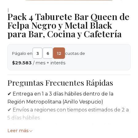
|
Pack 4 Taburete Bar Queen de
Felpa Negro y Metal Black
para Bar, Cocina y Cafetería
Págalo en
3
6
12
cuotas de
$29.583
/ mes + interés
Preguntas Frecuentes Rápidas
✔ Entrega en 1 a 3 días hábiles dentro de la
Región Metropolitana (Anillo Vespucio)
✔ Envíos a regiones con tiempos estimados de 2 a
5 días hábiles
✔ Pago seguro mediante tarjetas de crédito,
Leer más
débito o transferencia bancaria