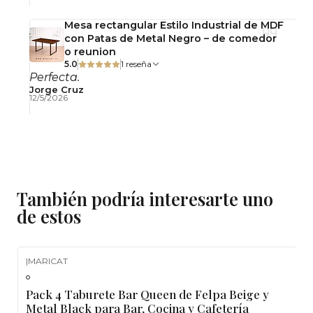
Observaciones
Mesa rectangular Estilo Industrial de MDF
con Patas de Metal Negro – de comedor
Uso interior.
o reunion
Producto se entrega desarmado.
5.0
1 reseña
Perfecta.
Incluye pernos y herramientas para armado.
Jorge Cruz
12/5/2026
No incluye accesorios decorativos.
Fotografías referenciales.
El color puede variar levemente según
iluminación o pantalla.
taburete queen negro, taburete de felpa negro,
También podría interesarte uno
taburete para bar, taburete cocina, taburete
de estos
barra desayunador, taburete moderno, taburete
estructura metal, taburete negro, taburete
cafetería, taburete fijo, taburete alto, taburete
|
MARICAT
-10%
OFF
elegante, taburete para isla, taburete
Pack 4 Taburete Bar Queen de Felpa Beige y
contemporáneo, taburete felpa negra
Metal Black para Bar, Cocina y Cafetería