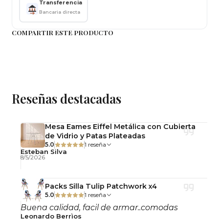
Transferencia
tapizado en felpa aporta una textura suave y
Bancaria directa
confortable, mientras que su estructura metálica
negra entrega firmeza y durabilidad para el uso
COMPARTIR ESTE PRODUCTO
diario.
Medidas
Alto asiento: 66 cm
Alto total: 88 cm
Reseñas destacadas
Profundidad: Consultar medida exacta
Materiales y Estructura
Mesa Eames Eiffel Metálica con Cubierta
de Vidrio y Patas Plateadas
5.0
1 reseña
Tapizado: Felpa
Esteban Silva
8/5/2026
Estructura: Metal
Color estructura: Negro
Color tapizado: Negro
Packs Silla Tulip Patchwork x4
5.0
1 reseña
Tipo: Fijo
Buena calidad, facil de armar..comodas
Uso: Interior
Leonardo Berrìos