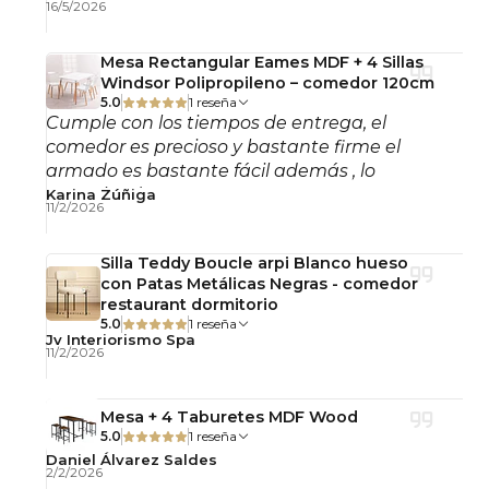
16/5/2026
Beneficios
Mesa Rectangular Eames MDF + 4 Sillas
✔ Altura ideal para barras e islas de cocina.
Windsor Polipropileno – comedor 120cm
5.0
1 reseña
✔ Color fácil de combinar con distintos ambientes.
Cumple con los tiempos de entrega, el
comedor es precioso y bastante firme el
✔ Asiento cómodo para reuniones y uso diario.
armado es bastante fácil además , lo
recomiendo!
Karina Zúñiga
11/2/2026
✔ Ideal para hogares, cafeterías y espacios
comerciales.
Silla Teddy Boucle arpi Blanco hueso
Cuidados y Mantenimiento
con Patas Metálicas Negras - comedor
restaurant dormitorio
5.0
1 reseña
Limpiar la felpa con cepillo suave o aspirado
Jv Interiorismo Spa
11/2/2026
ligero.
Limpiar la estructura con paño seco o
ligeramente húmedo.
Mesa + 4 Taburetes MDF Wood
5.0
1 reseña
No utilizar productos abrasivos.
Daniel Álvarez Saldes
Evitar humedad directa sobre el tapizado.
2/2/2026