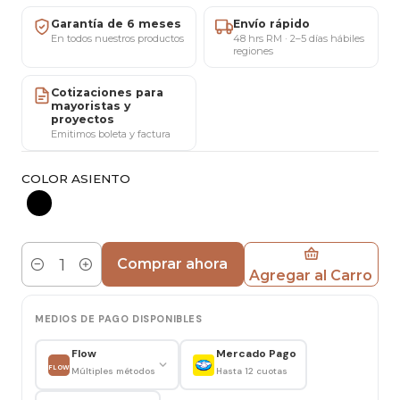
✔ 5 días para cambios o devoluciones según
Garantía de 6 meses
Envío rápido
condiciones vigentes
En todos nuestros productos
48 hrs RM · 2–5 días hábiles
regiones
✔ 6 meses de garantía por defectos de fabricación
respaldada por MARICAT®
Cotizaciones para
✔ Showroom ubicado en San Miguel, Santiago
mayoristas y
proyectos
(atención con cita previa)
Emitimos boleta y factura
✔ Atención personalizada por WhatsApp o
teléfono: +56 9 5812 56898
COLOR ASIENTO
✔ Factura y boleta disponibles para empresas y
particulares
✔ Cotizaciones especiales para compras mayoristas
Comprar ahora
y proyectos comerciales
Agregar al Carro
Cantidad
Descripción
MEDIOS DE PAGO DISPONIBLES
El
Taburete Queen Negro
combina comodidad,
Flow
Mercado Pago
diseño y estabilidad en una pieza ideal para barras,
FLOW
Múltiples métodos
Hasta 12 cuotas
islas de cocina y espacios comerciales. Su asiento