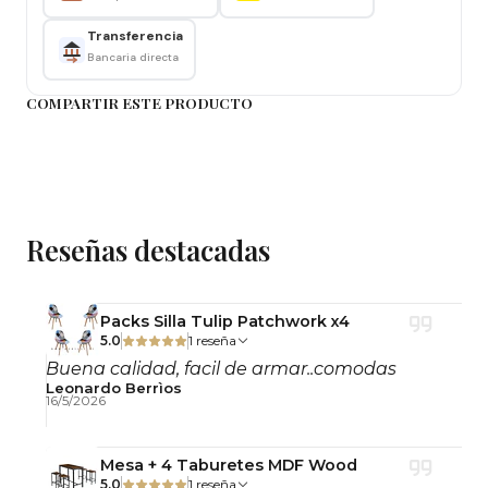
Recibidor
Dormitorio
Transferencia
Pasillo
Bancaria directa
Departamento
COMPARTIR ESTE PRODUCTO
Ventajas
✔️ Diseño compacto para espacios reducidos
✔️ Dos niveles para mayor organización
✔️ Estructura firme y resistente
Reseñas destacadas
✔️ Estilo industrial fácil de combinar
Importante
Packs Silla Tulip Patchwork x4
5.0
1 reseña
Producto desarmado
Buena calidad, facil de armar..comodas
Leonardo Berrìos
Incluye herrajes para armado
16/5/2026
Uso interior
Mesa + 4 Taburetes MDF Wood
Consejo
5.0
1 reseña