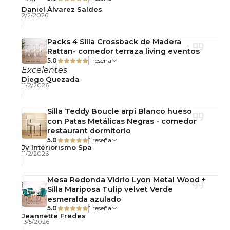
Daniel Álvarez Saldes
Limpia regularmente con un paño suave seco o
2/2/2026
ligeramente húmedo y evita la exposición
prolongada a la humedad.
Packs 4 Silla Crossback de Madera
Rattan- comedor terraza living eventos
5.0
1 reseña
zapatero industrial, organizador de zapatos,
Excelentes
zapatero metal madera, zapatero entrada hogar,
Diego Quezada
11/2/2026
zapatero moderno, mueble organizador,
zapatero dormitorio, zapatero chile
Silla Teddy Boucle arpi Blanco hueso
con Patas Metálicas Negras - comedor
restaurant dormitorio
5.0
1 reseña
Jv Interiorismo Spa
11/2/2026
Mesa Redonda Vidrio Lyon Metal Wood +
Silla Mariposa Tulip velvet Verde
esmeralda azulado
5.0
1 reseña
Jeannette Fredes
13/5/2026