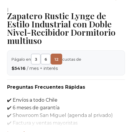
|
Zapatero Rustic Lynge de
Estilo Industrial con Doble
Nivel-Recibidor Dormitorio
multiuso
Págalo en
3
6
12
cuotas de
$5416
/ mes + interés
Preguntas Frecuentes Rápidas
✔️ Envíos a todo Chile
✔️ 6 meses de garantía
✔️ Showroom San Miguel (agenda al privado)
✔️ Factura y ventas mayoristas