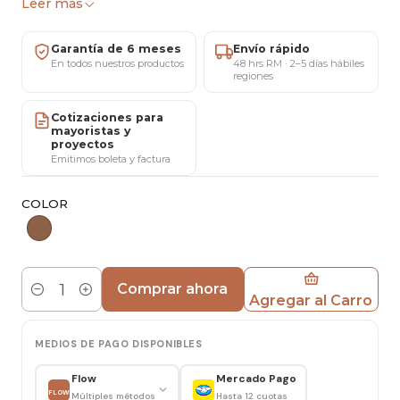
Leer más
Zapatero de estilo industrial que ayuda a
mantener el calzado y objetos de uso diario
Garantía de 6 meses
Envío rápido
organizados, optimizando espacios con un diseño
En todos nuestros productos
48 hrs RM · 2–5 días hábiles
regiones
moderno y funcional.
Cotizaciones para
Características
mayoristas y
proyectos
Largo: 75 cm
Emitimos boleta y factura
Ancho: 30 cm
COLOR
Alto: 45 cm
Cubierta: MDF melamina efecto madera
Estructura: Metal
Niveles: 2
Comprar ahora
Base inferior enrejillada metálica
Agregar al Carro
Cantidad
Ideal para
MEDIOS DE PAGO DISPONIBLES
Entrada de hogar
Flow
Mercado Pago
FLOW
Múltiples métodos
Hasta 12 cuotas